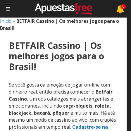
Pular
0
Menu
para
o
Inicio
»
BETFAIR Cassino | Os melhores jogos para o
conteúdo
Brasil!
BETFAIR Cassino | Os
melhores jogos para o
Brasil!
Se você gosta da emoção de jogar on-line com
dinheiro real, então precisa conhecer o
Betfair
Cassino.
Um dos catálogos mais abrangentes e
emocionantes, incluindo
caça-níqueis, roleta,
blackjack, bacará, pôquer
e muito mais. Há até
mesmo um modo de cassino ao vivo, com crupiês
profissionais em tempo real.
Cadastre-se na