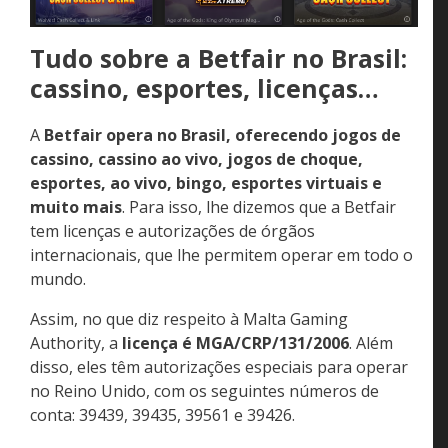
Tudo sobre a Betfair no Brasil:
cassino, esportes, licenças…
A
Betfair opera no Brasil, oferecendo jogos de
cassino, cassino ao vivo, jogos de choque,
esportes, ao vivo, bingo, esportes virtuais e
muito mais
. Para isso, lhe dizemos que a Betfair
tem licenças e autorizações de órgãos
internacionais, que lhe permitem operar em todo o
mundo.
Assim, no que diz respeito à Malta Gaming
Authority, a
licença é MGA/CRP/131/2006
. Além
disso, eles têm autorizações especiais para operar
no Reino Unido, com os seguintes números de
conta: 39439, 39435, 39561 e 39426.