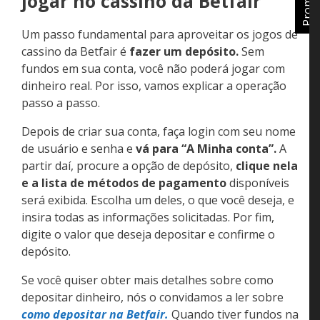
jogar no cassino da Betfair
Um passo fundamental para aproveitar os jogos de
cassino da Betfair é
fazer um depósito.
Sem
fundos em sua conta, você não poderá jogar com
dinheiro real. Por isso, vamos explicar a operação
passo a passo.
Depois de criar sua conta, faça login com seu nome
de usuário e senha e
vá para “A Minha conta”.
A
partir daí, procure a opção de depósito,
clique nela
e a lista de métodos de pagamento
disponíveis
será exibida. Escolha um deles, o que você deseja, e
insira todas as informações solicitadas. Por fim,
digite o valor que deseja depositar e confirme o
depósito.
Se você quiser obter mais detalhes sobre como
depositar dinheiro, nós o convidamos a ler sobre
como depositar na Betfair.
Quando tiver fundos na