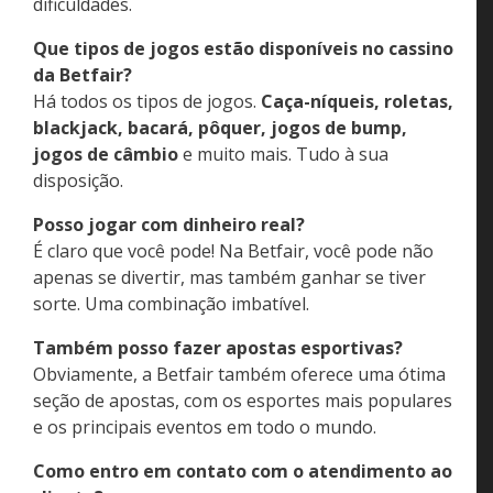
dificuldades.
Que tipos de jogos estão disponíveis no cassino
da Betfair?
Há todos os tipos de jogos.
Caça-níqueis, roletas,
blackjack, bacará, pôquer, jogos de bump,
jogos de câmbio
e muito mais. Tudo à sua
disposição.
Posso jogar com dinheiro real?
É claro que você pode! Na Betfair, você pode não
apenas se divertir, mas também ganhar se tiver
sorte. Uma combinação imbatível.
Também posso fazer apostas esportivas?
Obviamente, a Betfair também oferece uma ótima
seção de apostas, com os esportes mais populares
e os principais eventos em todo o mundo.
Como entro em contato com o atendimento ao