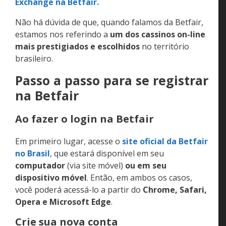
Exchange na Betfair.
Não há dúvida de que, quando falamos da Betfair,
estamos nos referindo a
um dos cassinos on-line
mais prestigiados e escolhidos
no território
brasileiro.
Passo a passo para se registrar
na Betfair
Ao fazer o login na Betfair
Em primeiro lugar, acesse o
site oficial da Betfair
no Brasil
, que estará disponível em seu
computador
(via site móvel)
ou em seu
dispositivo móvel
. Então, em ambos os casos,
você poderá acessá-lo a partir do
Chrome, Safari,
Opera e Microsoft Edge
.
Crie sua nova conta