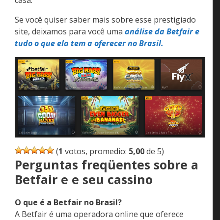
casa.
Se você quiser saber mais sobre esse prestigiado
site, deixamos para você uma
análise da Betfair e
tudo o que ela tem a oferecer no Brasil.
(
1
votos, promedio:
5,00
de 5)
Perguntas freqüentes sobre a
Betfair e e seu cassino
O que é a Betfair no Brasil?
A Betfair é uma operadora online que oferece