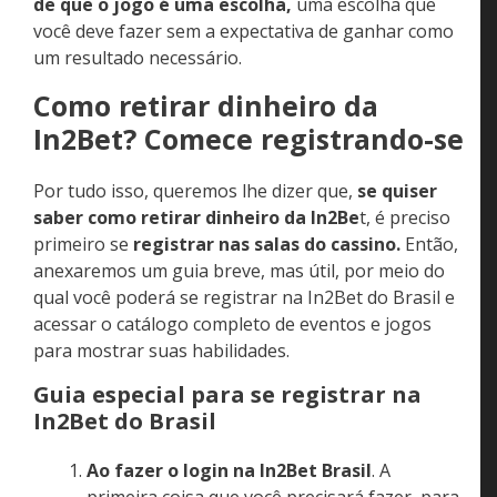
In2Bet?
Comece registrando-se
Por tudo isso, queremos lhe dizer que,
se quiser
saber como retirar dinheiro da In2Be
t, é preciso
primeiro se
registrar nas salas do cassino.
Então,
anexaremos um guia breve, mas útil, por meio do qual
você poderá se registrar na In2Bet do Brasil e acessar
o catálogo completo de eventos e jogos para mostrar
suas habilidades.
Guia especial para se registrar na
In2Bet do Brasil
Ao fazer o login na In2Bet Brasil
. A primeira
coisa que você precisará fazer, para obter
qualquer um dos serviços da In2Bet, é criar uma
nova conta. Para isso, será necessário fazer o
login na
In2Bet Brasil: Cassino e Esportes
Digitais
.