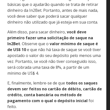
que o
valor mínimo de saque é de US$ 10
e que não
há taxa de saque se você tiver apostado o valor do seu
depósito pelo menos uma vez. Portanto, se você não
tiver conseguido isso, será cobrada uma taxa de 8%, a
partir de um mínimo de US$ 4.
E, finalmente, lembre-se de que
todos os saques
devem ser feitos no cartão de débito, cartão de
crédito, conta bancária ou método de pagamento
com o qual o depósito inicial
foi feito.
Passos a seguir para retirar dinheiro
no Brasil
Faça o login em sua conta In2Bet Brasil
.
Antes de tudo, lembre-se de fazer login em sua
conta In2Bet Brasil. Para fazer isso, você
precisará ir para a
In2Bet Brasil: Cassino e
apostas digitais
e clicar no botão “
Entrar
” no
canto superior direito.