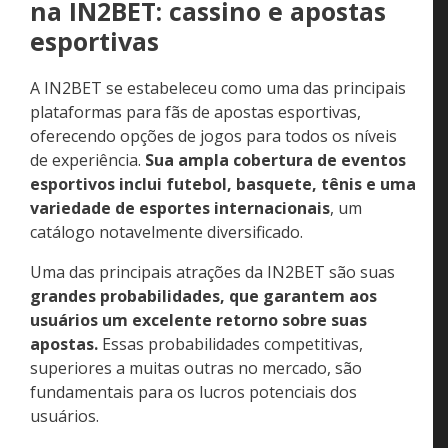
grandes probabilidades, que garantem aos
usuários um excelente retorno sobre suas
apostas.
Essas probabilidades competitivas,
superiores a muitas outras no mercado, são
fundamentais para os lucros potenciais dos usuários.
Além disso, a IN2BET complementa sua oferta com
recursos avançados
, como apostas ao vivo e
estatísticas atualizadas em tempo real.
Essas
ferramentas não apenas aumentam as chances de
sucesso, mas também tornam a experiência ainda
mais adrenalina.
Por fim, a IN2BET se destaca por sua
variedade de
jogos de cassino
, incluindo opções para todos os
gostos. Sem dúvida,
sua plataforma intuitiva o
levará a uma jornada de diversão e
entretenimento sem problemas, seja você um
novato ou um especialista
. A IN2BET está