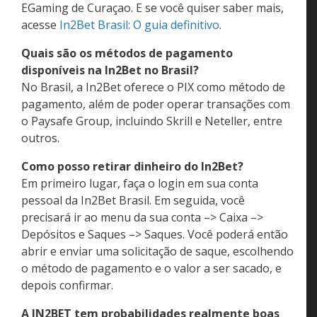
solicitação de saque, escolhendo o método de
pagamento e o valor a ser sacado, e depois confirmar.
A IN2BET tem probabilidades realmente boas para
apostas esportivas?
Sim, essa é, sem dúvida, uma de suas melhores
qualidades, pois o site realmente apresenta
pagamentos vantajosos para os usuários.
Ao fazer
suas apostas no site, você pode receber grandes
ganhos, e muitos dos eventos em destaque têm
probabilidades mais altas para você aproveitar.
Quais são as opções de jogos no cassino IN2BET?
Esse site tem as melhores opções de jogos de cassino,
desde caça-níqueis e jogos virtuais até mesas de
roleta ao vivo e jogos de cartas. O mais importante é
que a plataforma tem a variedade de que você precisa
para encontrar o jogo de que mais gosta.
Posso apostar e jogar na In2Bet sem ter uma