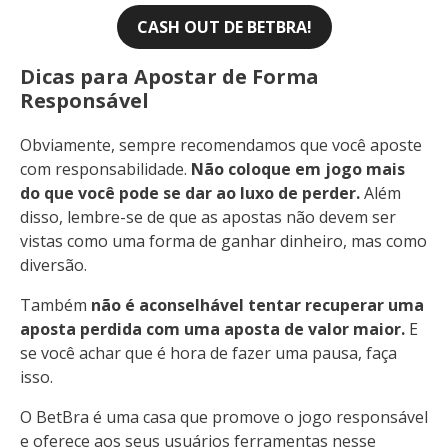
CASH OUT DE BETBRA!
Dicas para Apostar de Forma
Responsável
Obviamente, sempre recomendamos que você aposte
com responsabilidade.
Não coloque em jogo mais
do que você pode se dar ao luxo de perder.
Além
disso, lembre-se de que as apostas não devem ser
vistas como uma forma de ganhar dinheiro, mas como
diversão.
Também
não é aconselhável tentar recuperar uma
aposta perdida com uma aposta de valor maior.
E
se você achar que é hora de fazer uma pausa, faça
isso.
O BetBra é uma casa que promove o jogo responsável
e oferece aos seus usuários ferramentas nesse