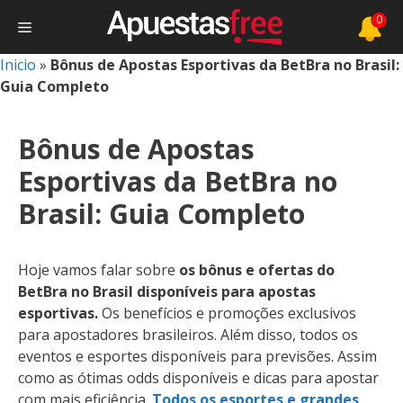
Pular
0
Menu
para
o
Inicio
»
Bônus de Apostas Esportivas da BetBra no Brasil:
conteúdo
Guia Completo
Bônus de Apostas
Esportivas da BetBra no
Brasil: Guia Completo
Hoje vamos falar sobre
os bônus e ofertas do
BetBra no Brasil disponíveis para apostas
esportivas.
Os benefícios e promoções exclusivos
para apostadores brasileiros. Além disso, todos os
eventos e esportes disponíveis para previsões. Assim
como as ótimas odds disponíveis e dicas para apostar
com mais eficiência.
Todos os esportes e grandes