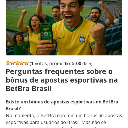
(
1
votos, promedio:
5,00
de 5)
Perguntas frequentes sobre o
bônus de apostas esportivas na
BetBra Brasil
Existe um bônus de apostas esportivas no BetBra
Brasil?
No momento, o BetBra não tem um bônus de apostas
esportivas para usuários do Brasil. Mas não se