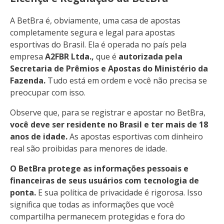
A BetBra é, obviamente, uma casa de apostas
completamente segura e legal para apostas
esportivas do Brasil. Ela é operada no país pela
empresa
A2FBR Ltda.,
que é
autorizada pela
Secretaria de Prêmios e Apostas do Ministério da
Fazenda.
Tudo está em ordem e você não precisa se
preocupar com isso.
Observe que, para se registrar e apostar no BetBra,
você deve ser residente no Brasil e ter mais de 18
anos de idade.
As apostas esportivas com dinheiro
real são proibidas para menores de idade.
O BetBra protege as informações pessoais e
financeiras de seus usuários com tecnologia de
ponta.
E sua política de privacidade é rigorosa. Isso
significa que todas as informações que você
compartilha permanecem protegidas e fora do