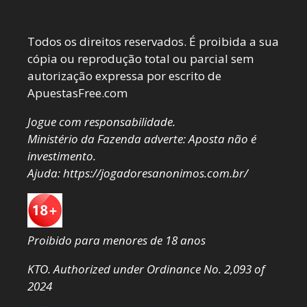
Todos os direitos reservados. É proibida a sua
cópia ou reprodução total ou parcial sem
autorização expressa por escrito de
ApuestasFree.com
Jogue com responsabilidade.
Ministério da Fazenda adverte: Aposta não é
investimento.
Ajuda:
https://jogadoresanonimos.com.br/
Proibido para menores de 18 anos
KTO. Authorized under Ordinance No. 2,093 of
2024