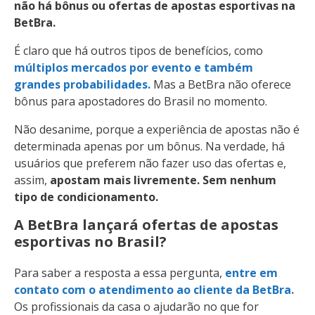
não há bônus ou ofertas de apostas esportivas na
BetBra.
É claro que há outros tipos de benefícios, como
múltiplos mercados por evento e também
grandes probabilidades.
Mas a BetBra não oferece
bônus para apostadores do Brasil no momento.
Não desanime, porque a experiência de apostas não é
determinada apenas por um bônus. Na verdade, há
usuários que preferem não fazer uso das ofertas e,
assim,
apostam mais livremente. Sem nenhum
tipo de condicionamento.
A BetBra lançará ofertas de apostas
esportivas no Brasil?
Para saber a resposta a essa pergunta,
entre em
contato com o atendimento ao cliente da BetBra.
Os profissionais da casa o ajudarão no que for