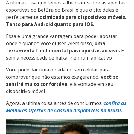
A última coisa que temos a lhe dizer sobre as apostas
esportivas do BetBra do Brasil é que o site deles é
perfeitamente
otimizado para dispositivos móveis.
Tanto para Android quanto para iOS.
Essa é uma grande vantagem para poder apostar
onde e quando você quiser. Além disso,
uma
ferramenta fundamental para apostas ao vivo.
E
sem a necessidade de baixar nenhum aplicativo.
Você pode dar uma olhada no seu celular para
comprovar que não estamos exagerando.
Você se
sentirá muito confortável
e à vontade em seu
dispositivo móvel.
Agora, a última coisa antes de concluirmos:
confira as
Melhores Ofertas de Cassino disponíveis no Brasil.