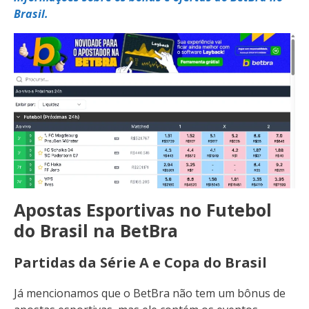
Brasil.
Apostas Esportivas no Futebol
do Brasil na BetBra
Partidas da Série A e Copa do Brasil
Já mencionamos que o BetBra não tem um bônus de