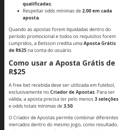
qualificadas
;
Respeitar odds mínimas de
2.00 em cada
aposta
.
Quando as apostas forem liquidadas dentro do
período promocional e todos os requisitos forem
cumpridos, a Betsson credita uma
Aposta Grátis
de R$25
na conta do usuário.
Como usar a Aposta Grátis de
R$25
A free bet recebida deve ser utilizada em futebol,
exclusivamente no
Criador de Apostas
. Para ser
válida, a aposta precisa ter pelo menos
3 seleções
e odds totais mínimas de
3.50
.
O Criador de Apostas permite combinar diferentes
mercados dentro do mesmo jogo, como resultado,