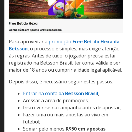
Para aproveitar a
promoção
Free Bet do Hexa da
Betsson
, o processo é simples, mas exige atenção
às regras. Antes de tudo, o jogador precisa estar
registrado na Betsson Brasil, ter conta válida e ser
maior de 18 anos ou cumprir a idade legal aplicável.
Depois disso, é necessário seguir estes passos:
Entrar na conta da
Betsson Brasil
;
Acessar a área de promoções;
Inscrever-se na campanha antes de apostar;
Fazer uma ou mais apostas ao vivo em
futebol;
Somar pelo menos
R$50 em apostas