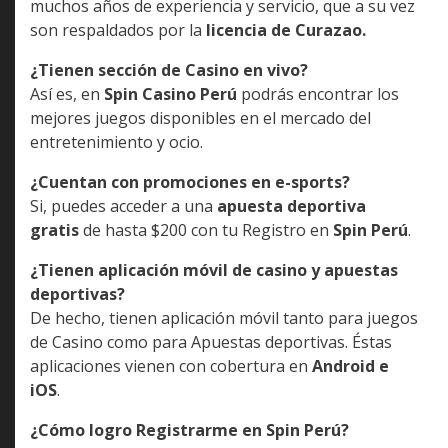
¡Sí que lo es! ¿Sabías que en su sección de Casino
solamente llevan operando desde el 2001? Eso son
muchos años de experiencia y servicio, que a su vez
son respaldados por la
licencia de Curazao.
¿Tienen sección de Casino en vivo?
Así es, en
Spin Casino Perú
podrás encontrar los
mejores juegos disponibles en el mercado del
entretenimiento y ocio.
¿Cuentan con promociones en e-sports?
Si, puedes acceder a una
apuesta deportiva
gratis
de hasta $200 con tu Registro en
Spin Perú
.
¿Tienen aplicación móvil de casino y apuestas
deportivas?
De hecho, tienen aplicación móvil tanto para juegos
de Casino como para Apuestas deportivas. Éstas
aplicaciones vienen con cobertura en
Android e