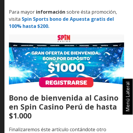
transacción.
La apuesta gratis tiene una duración de 7
días desde recibida
Para mayor
información
sobre ésta promoción,
visita
Spin Sports bono de Apuesta gratis del
100% hasta $200.
Menú Lateral
Bono de bienvenida al Casino
en Spin Casino Perú de hasta