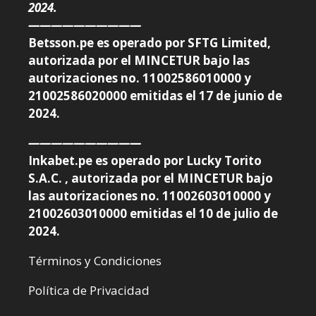
autorizaciones no. 11002586020000 y
21002586020000 emitidas el 24 de junio de
2024.
——————————
Betsson.pe es operado por SFTG Limited,
autorizada por el MINCETUR bajo las
autorizaciones no. 11002586010000 y
21002586020000 emitidas el 17 de junio de
2024.
——————————
Inkabet.pe es operado por Lucky Torito
S.A.C. , autorizada por el MINCETUR bajo
las autorizaciones no. 11002603010000 y
21002603010000 emitidas el 10 de julio de
2024.
Términos y Condiciones