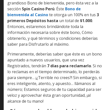
$1.000
Finalizaremos éste artículo contándote otro
grandioso Bono de bienvenida, pero ésta vez a la
sección
Spin Casino Perú
. Éste
Bono de
bienvenida al Casino
te otorga un 100% en tus
3
primeros Depósitos
hasta
un total de
$1.000
.
Entonces, estaremos brindándote toda la
información necesaria sobre éste bono, Cómo
obtenerlo, y qué términos y condiciones deberías
saber para Disfrutarlo al máximo.
Primeramente, deberías saber que éste es un bono
apuntado a nuevos usuarios, que una vez
Registrados, tendrán
7 días para reclamarlo
. Si no
lo reclamas en el tiempo determinado, lo perderás
para siempre… ¡¿Terrible no crees?! Sin embargo, si
eres inteligente, atento, y apuesto… llámanos al
número; Estamos seguros de tu capacidad para ser