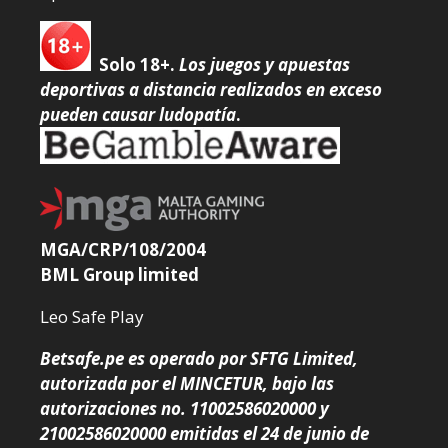
copia o reproducción total o parcial sin
autorización expresa y por escrito de
ApuestasFree.com
Solo 18+.
Los juegos y apuestas
deportivas a distancia realizados en exceso
pueden causar ludopatía
.
MGA/CRP/108/2004
BML Group limited
Leo Safe Play
Betsafe.pe es operado por SFTG Limited,
autorizada por el MINCETUR, bajo las