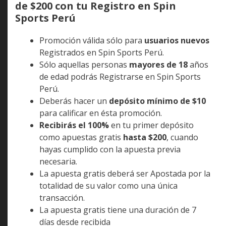
multilínea.
Términos y condiciones de la apuesta
de $200 con tu Registro en Spin
Sports Perú
Promoción válida sólo para
usuarios nuevos
Registrados en Spin Sports Perú.
Sólo aquellas personas
mayores de 18
años
de edad podrás Registrarse en Spin Sports
Perú.
Deberás hacer un
depósito mínimo de $10
para calificar en ésta promoción.
Recibirás el 100%
en tu primer depósito
como apuestas gratis
hasta $200
, cuando
hayas cumplido con la apuesta previa
necesaria.
La apuesta gratis deberá ser Apostada por la
totalidad de su valor como una única