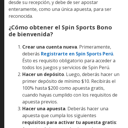
correo electrónico y Tarjeta de Débito/crédito.
La
apuesta
Gratis
tiene una
duración de 7 días
desde su recepción, y debe de ser apostar
enteramente, como una única apuesta, para ser
reconocida.
¿Cómo obtener el Spin Sports Bono
de bienvenida?
Crear una cuenta nueva
. Primeramente,
deberás
Registrarte en Spin Sports Perú
.
Ésto es requisito obligatorio para acceder a
todos los juegos y servicios de Spin Perú.
Hacer un depósito
. Luego, deberás hacer un
primer depósito de mínimo $10. Recibirás el
100% hasta $200 como apuesta gratis,
cuando hayas cumplido con los requisitos de
apuesta previos.
Hacer una apuesta
. Deberás hacer una