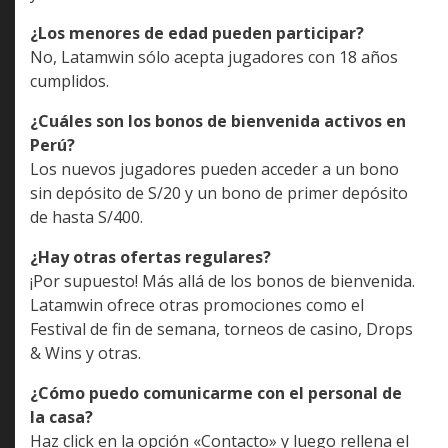
¿Los menores de edad pueden participar?
No, Latamwin sólo acepta jugadores con 18 años
cumplidos.
¿Cuáles son los bonos de bienvenida activos en
Perú?
Los nuevos jugadores pueden acceder a un bono
sin depósito de S/20 y un bono de primer depósito
de hasta S/400.
¿Hay otras ofertas regulares?
¡Por supuesto! Más allá de los bonos de bienvenida.
Latamwin ofrece otras promociones como el
Festival de fin de semana, torneos de casino, Drops
& Wins y otras.
¿Cómo puedo comunicarme con el personal de
la casa?
Haz click en la opción «Contacto» y luego rellena el