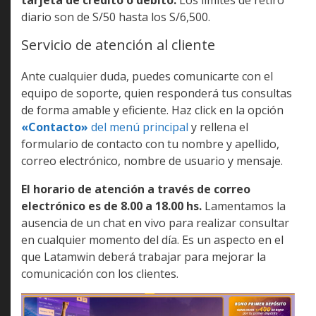
diario son de S/50 hasta los S/6,500.
Servicio de atención al cliente
Ante cualquier duda, puedes comunicarte con el
equipo de soporte, quien responderá tus consultas
de forma amable y eficiente. Haz click en la opción
«Contacto»
del menú principal
y rellena el
formulario de contacto con tu nombre y apellido,
correo electrónico, nombre de usuario y mensaje.
El horario de atención a través de correo
electrónico es de 8.00 a 18.00 hs.
Lamentamos la
ausencia de un chat en vivo para realizar consultar
en cualquier momento del día. Es un aspecto en el
que Latamwin deberá trabajar para mejorar la
comunicación con los clientes.