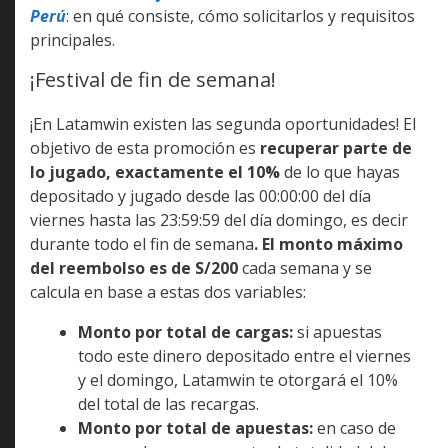
Perú
: en qué consiste, cómo solicitarlos y requisitos
principales.
¡Festival de fin de semana!
¡En Latamwin existen las segunda oportunidades! El
objetivo de esta promoción es
recuperar parte de
lo jugado, exactamente el 10%
de lo que hayas
depositado y jugado desde las 00:00:00 del día
viernes hasta las 23:59:59 del día domingo, es decir
durante todo el fin de semana
.
El monto máximo
del reembolso es de S/200
cada semana y se
calcula en base a estas dos variables:
Monto por total de cargas:
si apuestas
todo este dinero depositado entre el viernes
y el domingo, Latamwin te otorgará el 10%
del total de las recargas.
Monto por total de apuestas:
en caso de