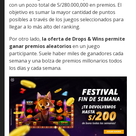
con un pozo total de S/280.000,000 en premios. El
objetivo es sumar la mayor cantidad de puntos
posibles a través de los juegos seleccionados para
llegar a lo más alto del ranking.
Por otro lado,
la oferta de Drops & Wins permite
ganar premios aleatorios
en un juego
participante. Suele haber miles de ganadores cada
semana y una bolza de premios millonarios todos
los días y cada semana.