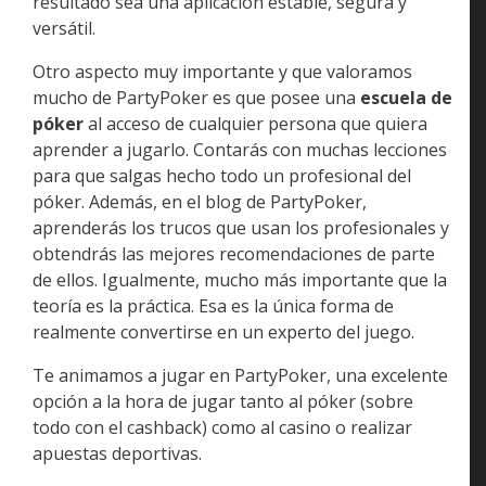
mejores programadores, que se han comprometido
en aplicar lo último en tecnología para que el
resultado sea una aplicación estable, segura y
versátil.
Otro aspecto muy importante y que valoramos
mucho de PartyPoker es que posee una
escuela de
póker
al acceso de cualquier persona que quiera
aprender a jugarlo. Contarás con muchas lecciones
para que salgas hecho todo un profesional del
póker. Además, en el blog de PartyPoker,
aprenderás los trucos que usan los profesionales y
obtendrás las mejores recomendaciones de parte
de ellos. Igualmente, mucho más importante que la
teoría es la práctica. Esa es la única forma de
realmente convertirse en un experto del juego.
Te animamos a jugar en PartyPoker, una excelente
opción a la hora de jugar tanto al póker (sobre