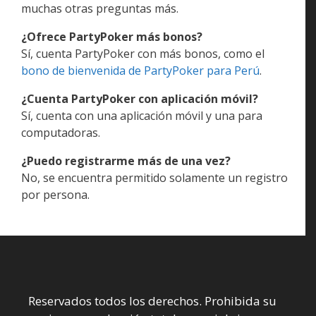
hago?
Tienes una
sección de preguntas frecuentes
en
la que puedes obtener las respuestas de esta y
muchas otras preguntas más.
¿Ofrece
PartyPoker
más bonos?
Sí, cuenta PartyPoker con más bonos, como el
bono de bienvenida de PartyPoker para Perú
.
¿Cuenta
PartyPoker
con aplicación móvil?
Sí, cuenta con una aplicación móvil y una para
computadoras.
¿Puedo registrarme más de una vez?
No, se encuentra permitido solamente un registro
por persona.