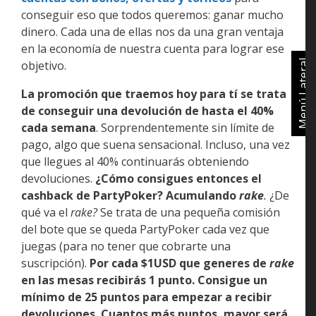
sobre las promociones de PartyPoker. Cada una de
ellas es simplemente genial.
En PartyPoker
cuentas con bonos, ofertas y torneos
para
conseguir eso que todos queremos: ganar mucho
Menú Lateral
dinero. Cada una de ellas nos da una gran ventaja
en la economía de nuestra cuenta para lograr ese
objetivo.
La promoción que traemos hoy para tí se trata
de conseguir una devolución de hasta el 40%
cada semana
. Sorprendentemente sin límite de
pago, algo que suena sensacional. Incluso, una vez
que llegues al 40% continuarás obteniendo
devoluciones.
¿Cómo consigues entonces el
cashback de PartyPoker? Acumulando
rake
.
¿De
qué va el
rake?
Se trata de una pequeña comisión
del bote que se queda PartyPoker cada vez que
juegas (para no tener que cobrarte una
suscripción).
Por cada $1USD que generes de
rake