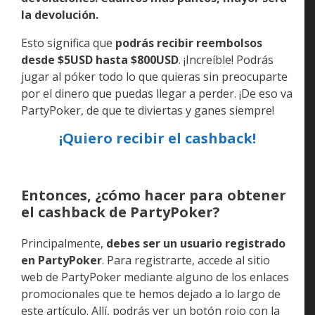
en las mesas recibirás 1 punto. Consigue un
mínimo de 25 puntos para empezar a recibir
devoluciones. Cuantos más puntos, mayor será
la devolución.
Esto significa que
podrás recibir reembolsos
desde $5USD hasta $800USD
. ¡Increíble! Podrás
jugar al póker todo lo que quieras sin preocuparte
por el dinero que puedas llegar a perder. ¡De eso va
PartyPoker, de que te diviertas y ganes siempre!
¡Quiero recibir el cashback!
Entonces, ¿cómo hacer para obtener
el cashback de PartyPoker?
Principalmente,
debes ser un usuario registrado
en PartyPoker
. Para registrarte, accede al sitio