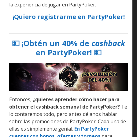
lo mismo que cuando vas a un casino real, pero
completamente desde tu casa, gracias a la
ambientación y a los croupieres, lo que engrandece
la experiencia de jugar en PartyPoker.
¡Quiero registrarme en PartyPoker!
💵 ¡Obtén un 40% de
cashback
en PartyPoker! 💵
Entonces,
¿quieres aprender cómo hacer para
obtener el cashback semanal de PartyPoker?
Te
lo contaremos todo, pero antes déjanos hablar