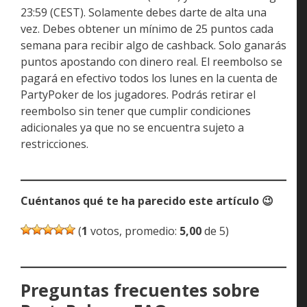
conocer para estar 100% informado sobre la
promoción. En principio, la semana en la promoción
comienza el Lunes 00:01 (CEST) y termina Domingo
23:59 (CEST). Solamente debes darte de alta una
vez. Debes obtener un mínimo de 25 puntos cada
semana para recibir algo de cashback. Solo ganarás
puntos apostando con dinero real. El reembolso se
pagará en efectivo todos los lunes en la cuenta de
PartyPoker de los jugadores. Podrás retirar el
reembolso sin tener que cumplir condiciones
adicionales ya que no se encuentra sujeto a
restricciones.
Cuéntanos qué te ha parecido este artículo 😉
(
1
votos, promedio:
5,00
de 5)