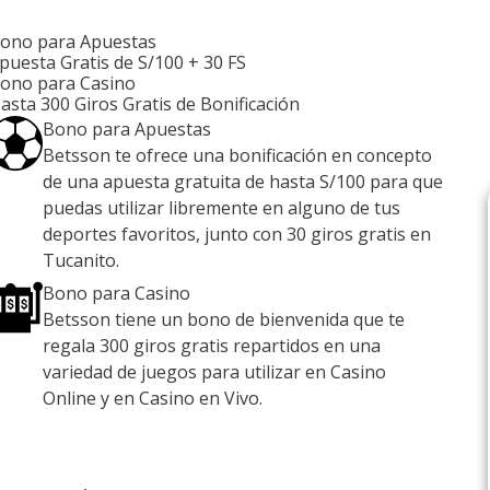
ono para Apuestas
puesta Gratis de S/100 + 30 FS
ono para Casino
asta 300 Giros Gratis de Bonificación
Bono para Apuestas
Betsson te ofrece una bonificación en concepto
de una apuesta gratuita de hasta S/100 para que
puedas utilizar libremente en alguno de tus
deportes favoritos, junto con 30 giros gratis en
Tucanito.
Bono para Casino
Betsson tiene un bono de bienvenida que te
regala 300 giros gratis repartidos en una
variedad de juegos para utilizar en Casino
Online y en Casino en Vivo.