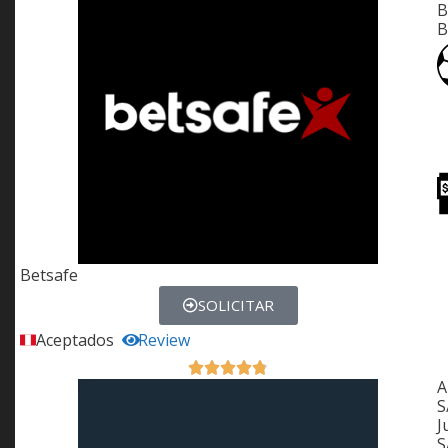
B
B
Betsafe
SOLICITAR
Aceptados
Review





A
S
J
S