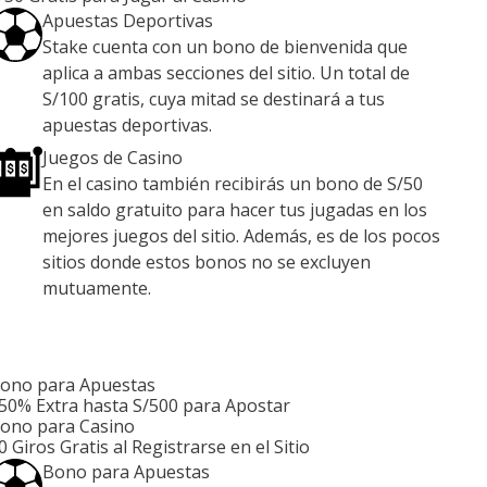
Apuestas Deportivas
Stake cuenta con un bono de bienvenida que
aplica a ambas secciones del sitio. Un total de
S/100 gratis, cuya mitad se destinará a tus
apuestas deportivas.
Juegos de Casino
En el casino también recibirás un bono de S/50
en saldo gratuito para hacer tus jugadas en los
mejores juegos del sitio. Además, es de los pocos
sitios donde estos bonos no se excluyen
mutuamente.
ono para Apuestas
50% Extra hasta S/500 para Apostar
ono para Casino
0 Giros Gratis al Registrarse en el Sitio
Bono para Apuestas