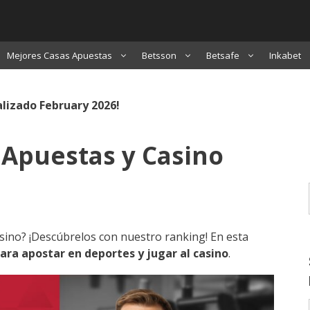
Mejores Casas Apuestas
Betsson
Betsafe
Inkabet
lizado February 2026!
 Apuestas y Casino
sino? ¡Descúbrelos con nuestro ranking! En esta
ara apostar en deportes y jugar al casino
.