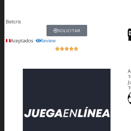
Betcris
SOLICITAR
Aceptados
Review





A
1
J
1