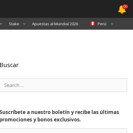
00
Stake
Apuestas al Mundial 2026
Perú
Buscar
Suscríbete a nuestro boletín y recibe las últimas
promociones y bonos exclusivos.