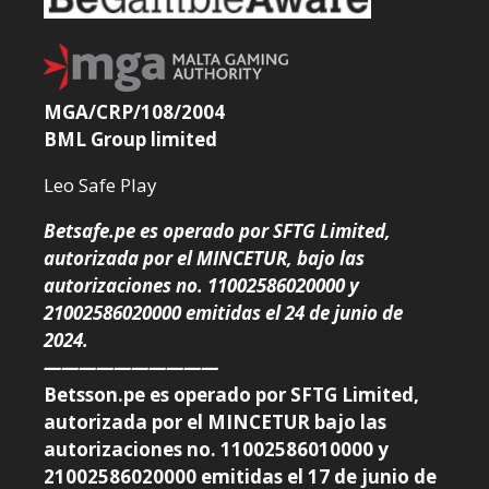
MGA/CRP/108/2004
BML Group limited
Leo Safe Play
Betsafe.pe es operado por SFTG Limited,
autorizada por el MINCETUR, bajo las
autorizaciones no. 11002586020000 y
21002586020000 emitidas el 24 de junio de
2024.
——————————
Betsson.pe es operado por SFTG Limited,
autorizada por el MINCETUR bajo las
autorizaciones no. 11002586010000 y
21002586020000 emitidas el 17 de junio de