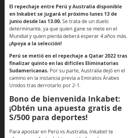
El repechaje entre Perú y Australia disponible
en Inkabet se jugará el próximo lunes 13 de
junio desde las 13.00.
Se trata de un duelo
determinante, ya que quien gane se mete en el
Mundial y quien pierda deberá esperar 4 años más.
¡Apoya a la selección!
Perú se metió en el repechaje a Qatar 2022 tras
finalizar quinto en las difíciles Eliminatorias
Sudamericanas.
Por su parte, Australia dejó en el
camino en la instancia previa a Emiratos Árabes
Unidos tras derrotarlo por 2-1.
Bono de bienvenida Inkabet:
¡Obtén una apuesta gratis de
S/500 para deportes!
Para apostar en Perú vs Australia, Inkabet te