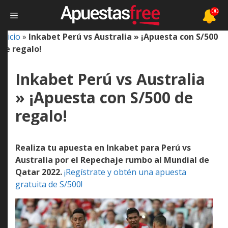
Skip
00
Menu
to
content
Inicio
»
Inkabet Perú vs Australia » ¡Apuesta con S/500
de regalo!
Inkabet Perú vs Australia
» ¡Apuesta con S/500 de
regalo!
Realiza tu apuesta en Inkabet para Perú vs
Australia por el Repechaje rumbo al Mundial de
Qatar 2022.
¡Regístrate y obtén una apuesta
gratuita de S/500!