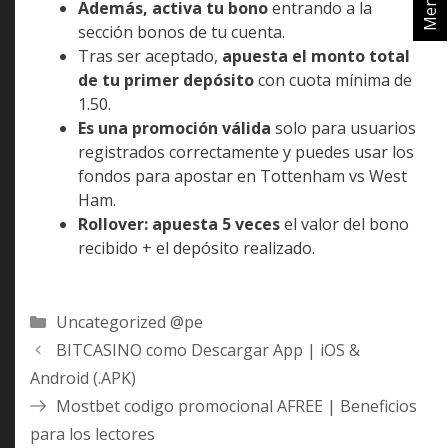
Además, activa tu bono
entrando a la
sección bonos de tu cuenta.
Tras ser aceptado,
apuesta el monto total
de tu primer depósito
con cuota mínima de
1.50.
Es una promoción válida
solo para usuarios
registrados correctamente y puedes usar los
fondos para apostar en Tottenham vs West
Ham.
Rollover: apuesta 5 veces
el valor del bono
recibido + el depósito realizado.
Categories
Uncategorized @pe
BITCASINO como Descargar App | iOS &
Android (.APK)
Mostbet codigo promocional AFREE | Beneficios
para los lectores