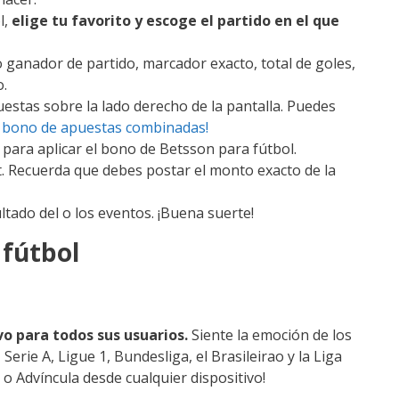
l,
elige tu favorito y escoge el partido en el que
 ganador de partido, marcador exacto, total de goles,
o.
estas sobre la lado derecho de la pantalla. Puedes
 el bono de apuestas combinadas!
s para aplicar el bono de Betsson para fútbol.
et. Recuerda que debes postar el monto exacto de la
ltado del o los eventos. ¡Buena suerte!
 fútbol
vo para todos sus usuarios.
Siente la emoción de los
Serie A, Ligue 1, Bundesliga, el Brasileirao y la Liga
 o Advíncula desde cualquier dispositivo!