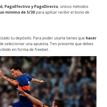
d, PagoEfectivo y PagoDirecto
, únicos métodos
un mínimo de S/30
para aplicar recibir el bono de
lizado tu depósito. Para poder usarla tienes que
hacer
de seleccionar una apuesta. Ten presente que debes
cibido en forma de freebet.