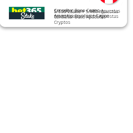
Consultar Bono Casino +
S/1.000 Casino + S400 Apuestas
S/600 Casino + S/400 Apuestas
Apuestas Cryptos + Casino
S/800 Casino + S/800 Apuestas
Consultar Bono Apuestas
Cryptos