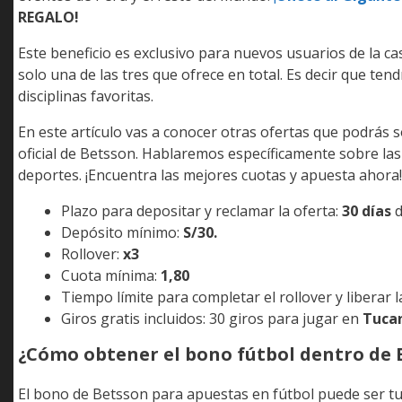
REGALO!
Este beneficio es exclusivo para nuevos usuarios de la c
solo una de las tres que ofrece en total. Es decir que tend
disciplinas favoritas.
En este artículo vas a conocer otras ofertas que podrás s
oficial de Betsson. Hablaremos específicamente sobre la
deportes. ¡Encuentra las mejores cuotas y apuesta ahora!
Plazo para depositar y reclamar la oferta:
30 días
d
Depósito mínimo:
S/30.
Rollover:
x3
Cuota mínima:
1,80
Tiempo límite para completar el rollover y liberar 
Giros gratis incluidos: 30 giros para jugar en
Tuca
¿Cómo obtener el bono fútbol dentro de 
El bono de Betsson para apuestas en fútbol puede ser tuy