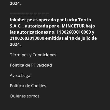
2024.
Términos y Condiciones
Política de Privacidad
Aviso Legal
Política de Cookies
Quienes somos
Utilizamos cookies propias y de terceros para mejorar nuestros
servicios. Vea nuestra
Política de cookies
para más información. Si
continua navegando entendemos que consiente su utilización.