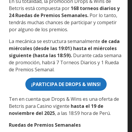
está compuesta por
168 torneos diarios y 24 Ruedas
de Premios Semanales.
Por lo tanto, tendrás muchas
chances de participar y competir por alguno de los
premios.
La mecánica se estructura semanalmente
de cada
miércoles (desde las 19:01) hasta el miércoles
siguiente (hasta las 18:59).
Durante cada semana de
promoción, habrá 7 Torneos Diarios y 1 Rueda de
Premios Semanal.
¡PARTICIPA DE DROPS & WINS!
Ten en cuenta que Drops & Wins es una oferta de
Betcris para Casino vigente
hasta el 19 de
noviembre del 2025
, a las 18:59 hora de Perú.
Ruedas de Premios Semanales
Esta es una de las grandes ventajas de la promoción