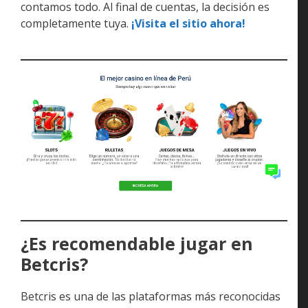
decisión es completamente tuya.
¡Visita el sitio
ahora!
¿Es recomendable jugar en
Betcris?