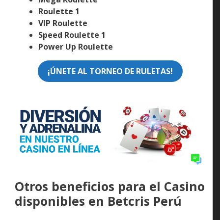
¡ÚNETE AL TORNEO DE RULETAS!
Otros beneficios para el Casino
disponibles en Betcris Perú
Además de lo ya mencionado, hay
otros beneficios de
Betcris para Casino
, no en forma de Bono pero no
por eso menos interesantes.
Te invitamos a
ingresar a la sección de