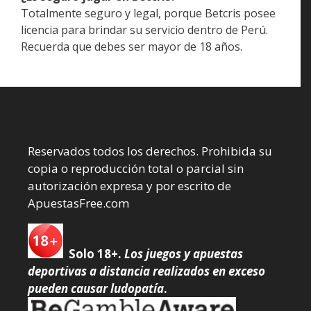
Reservados todos los derechos. Prohibida su
copia o reproducción total o parcial sin
autorización expresa y por escrito de
ApuestasFree.com
Solo 18+.
Los juegos y apuestas
deportivas a distancia realizados en exceso
pueden causar ludopatía
.
MGA/CRP/108/2004
BML Group limited
Leo Safe Play