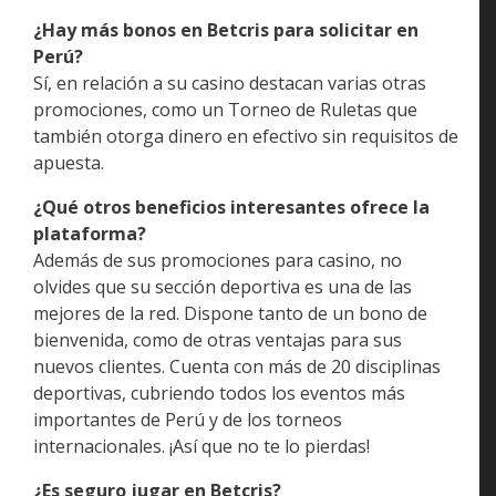
¿Qué otros beneficios interesantes ofrece la
plataforma?
Además de sus promociones para casino, no olvides
que su sección deportiva es una de las mejores de la
red. Dispone tanto de un bono de bienvenida, como
de otras ventajas para sus nuevos clientes. Cuenta
con más de 20 disciplinas deportivas, cubriendo todos
los eventos más importantes de Perú y de los torneos
internacionales. ¡Así que no te lo pierdas!
¿Es seguro jugar en Betcris?
Totalmente seguro y legal, porque Betcris posee
licencia para brindar su servicio dentro de Perú.
Recuerda que debes ser mayor de 18 años.