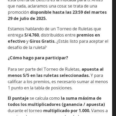
2025.
Estamos hablando de un Torneo de Ruletas que
entrega
S/4.760
, distribuidos entre
premios en
efectivo
y
Giros Gratis.
¿Estás listo para aceptar el
desafío de la ruleta?
¿Cómo hago para participar?
Para ser parte del Torneo de Ruletas,
apuesta al
menos S/5 en las ruletas seleccionadas.
Y para
calificar a los premios, es necesario sumar al menos 1
punto en la tabla de posiciones.
El puntaje
se calcula como
la suma máxima de
todos los multiplicadores (ganancia / apuesta)
durante el torneo
multiplicado por 1.000.
Vamos a
un ejemplo, para que no queden dudas:
El jugador apuesta S/5 y gana S/50 – Puntaje=