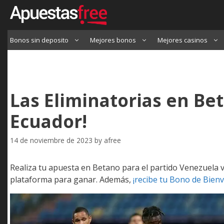
Skip
to
content
Bonos sin deposito
Mejores bonos
Mejores casinos
Las Eliminatorias en Be
Ecuador!
14 de noviembre de 2023
by
afree
Realiza tu apuesta en Betano para el partido Venezuela v
plataforma para ganar. Además,
¡recibe tu Bono de Bien