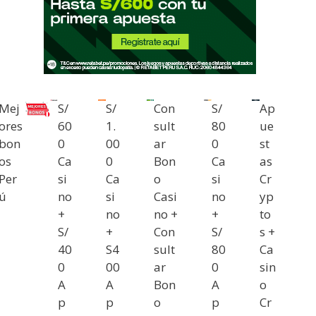
Mej
S/
S/
Con
S/
Ap
ores
60
1.
sult
80
ue
bon
0
00
ar
0
st
os
Ca
0
Bon
Ca
as
Per
si
Ca
o
si
Cr
ú
no
si
Casi
no
yp
+
no
no +
+
to
S/
+
Con
S/
s +
40
S4
sult
80
Ca
0
00
ar
0
sin
A
A
Bon
A
o
p
p
o
p
Cr