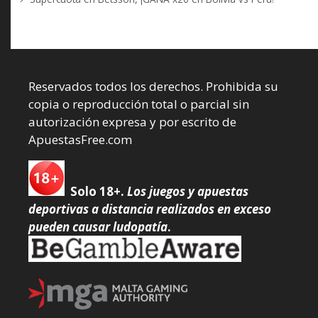
Reservados todos los derechos. Prohibida su
copia o reproducción total o parcial sin
autorización expresa y por escrito de
ApuestasFree.com
Solo 18+.
Los juegos y apuestas
deportivas a distancia realizados en exceso
pueden causar ludopatía
.