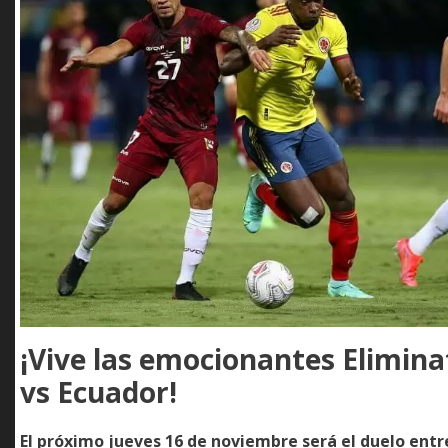
¡Vive las emocionantes Elimina
vs Ecuador!
El próximo jueves 16 de noviembre será el duelo entr