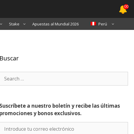
00
Stake
Apuestas al Mundial 2026
Perú
Buscar
Search
for:
Suscríbete a nuestro boletín y recibe las últimas
promociones y bonos exclusivos.