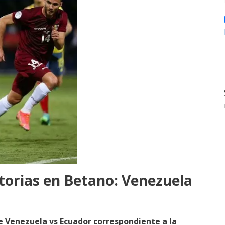
torias en Betano: Venezuela
e Venezuela vs Ecuador correspondiente a la