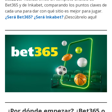
Bet365 y de Inkabet, comparando los puntos claves de
cada una para dar con qué sitio es mejor para jugar.
¿Será Bet365?
¿Será Inkabet?
¡Descúbrelo aquí!
¿Por dónde empezar? ¿Bet365 o