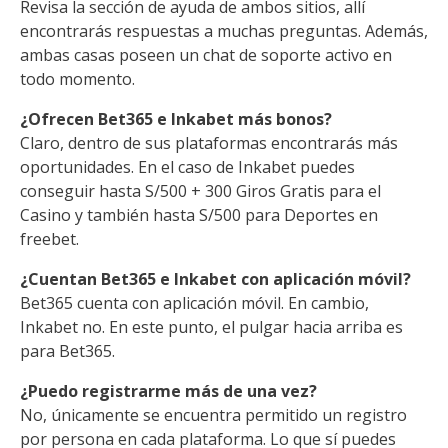
Revisa la sección de ayuda de ambos sitios, allí
encontrarás respuestas a muchas preguntas. Además,
ambas casas poseen un chat de soporte activo en
todo momento.
¿Ofrecen
Bet365 e Inkabet
más bonos?
Claro, dentro de sus plataformas encontrarás más
oportunidades. En el caso de Inkabet puedes
conseguir hasta S/500 + 300 Giros Gratis para el
Casino y también hasta S/500 para Deportes en
freebet.
¿Cuentan
Bet365 e Inkabet
con aplicación móvil?
Bet365 cuenta con aplicación móvil. En cambio,
Inkabet no. En este punto, el pulgar hacia arriba es
para Bet365.
¿Puedo registrarme más de una vez?
No, únicamente se encuentra permitido un registro
por persona en cada plataforma. Lo que sí puedes