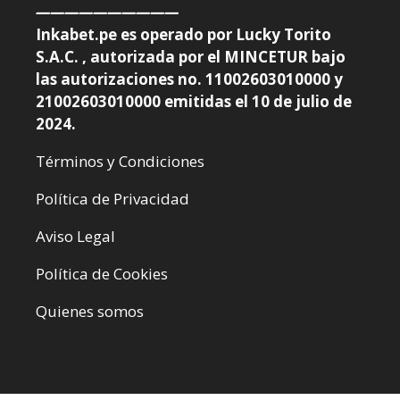
——————————
Inkabet.pe es operado por Lucky Torito
S.A.C. , autorizada por el MINCETUR bajo
las autorizaciones no. 11002603010000 y
21002603010000 emitidas el 10 de julio de
2024.
Términos y Condiciones
Política de Privacidad
Aviso Legal
Política de Cookies
Quienes somos