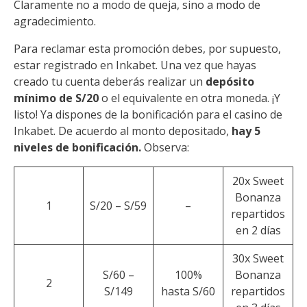
Claramente no a modo de queja, sino a modo de
agradecimiento.
Para reclamar esta promoción debes, por supuesto,
estar registrado en Inkabet. Una vez que hayas
creado tu cuenta deberás realizar un
depósito
mínimo de S/20
o el equivalente en otra moneda. ¡Y
listo! Ya dispones de la bonificación para el casino de
Inkabet. De acuerdo al monto depositado,
hay 5
niveles de bonificación.
Observa:
20x Sweet
Bonanza
1
S/20 – S/59
–
repartidos
en 2 días
30x Sweet
S/60 –
100%
Bonanza
2
S/149
hasta S/60
repartidos