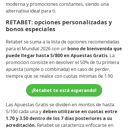
moderna y promociones constantes, siendo una
alternativa ideal para ti.
RETABET: opciones personalizadas y
bonos especiales
Retabet se suma a la lista de opciones recomendadas
para el Mundial 2026 con un
bono de bienvenida que
puede llegar hasta S/800 en Apuestas Gratis
. La
promoción consiste en devolver el 50% de tu primera
apuesta (simple o combinada) en caso de perder,
siempre que se realice con cuotas mínimas de 1.90.
¡Retabet te está esperando!
Las Apuestas Gratis se dividen en montos de hasta
S/100 cada una y
deben utilizarse en cuotas entre
1.70 y 3.50 dentro de los 7 días posteriores a su
acreditación.
Retabet se caracteriza enfocarse en