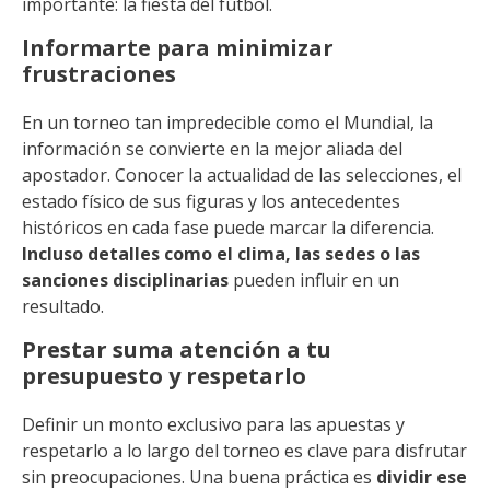
importante: la fiesta del fútbol.
Informarte para minimizar
frustraciones
En un torneo tan impredecible como el Mundial, la
información se convierte en la mejor aliada del
apostador. Conocer la actualidad de las selecciones, el
estado físico de sus figuras y los antecedentes
históricos en cada fase puede marcar la diferencia.
Incluso detalles como el clima, las sedes o las
sanciones disciplinarias
pueden influir en un
resultado.
Prestar suma atención a tu
presupuesto y respetarlo
Definir un monto exclusivo para las apuestas y
respetarlo a lo largo del torneo es clave para disfrutar
sin preocupaciones. Una buena práctica es
dividir ese