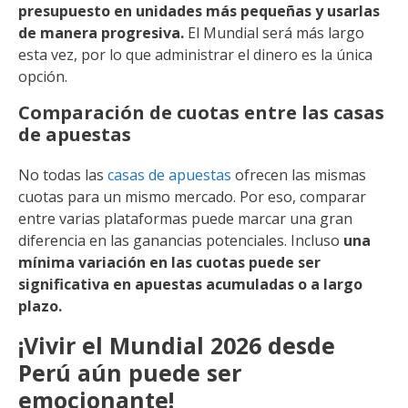
presupuesto en unidades más pequeñas y usarlas
de manera progresiva.
El Mundial será más largo
esta vez, por lo que administrar el dinero es la única
opción.
Comparación de cuotas entre las casas
de apuestas
No todas las
casas de apuestas
ofrecen las mismas
cuotas para un mismo mercado. Por eso, comparar
entre varias plataformas puede marcar una gran
diferencia en las ganancias potenciales. Incluso
una
mínima variación en las cuotas puede ser
significativa en apuestas acumuladas o a largo
plazo.
¡Vivir el Mundial 2026 desde
Perú aún puede ser
emocionante!