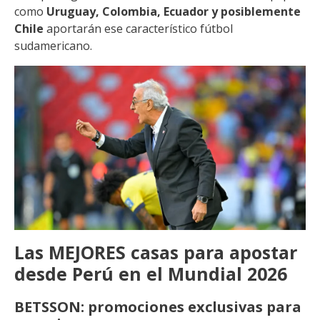
como
Uruguay, Colombia, Ecuador y posiblemente
Chile
aportarán ese característico fútbol
sudamericano.
Las MEJORES casas para apostar
desde Perú en el Mundial 2026
BETSSON: promociones exclusivas para