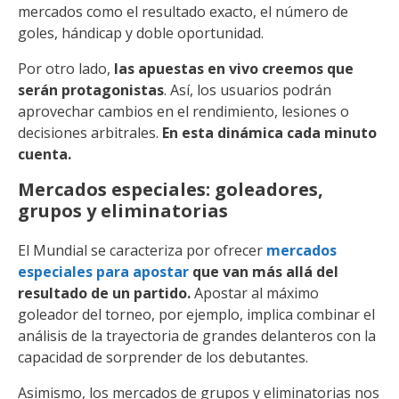
mercados como el resultado exacto, el número de
goles, hándicap y doble oportunidad.
Por otro lado,
las apuestas en vivo creemos que
serán protagonistas
. Así, los usuarios podrán
aprovechar cambios en el rendimiento, lesiones o
decisiones arbitrales.
En esta dinámica cada minuto
cuenta.
Mercados especiales: goleadores,
grupos y eliminatorias
El Mundial se caracteriza por ofrecer
mercados
especiales para apostar
que van más allá del
resultado de un partido.
Apostar al máximo
goleador del torneo, por ejemplo, implica combinar el
análisis de la trayectoria de grandes delanteros con la
capacidad de sorprender de los debutantes.
Asimismo, los mercados de grupos y eliminatorias nos