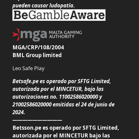
pueden causar ludopatía
.
MGA/CRP/108/2004
BML Group limited
Leo Safe Play
Betsafe.pe es operado por SFTG Limited,
autorizada por el MINCETUR, bajo las
autorizaciones no. 11002586020000 y
21002586020000 emitidas el 24 de junio de
2024.
——————————
Betsson.pe es operado por SFTG Limited,
autorizada por el MINCETUR bajo las