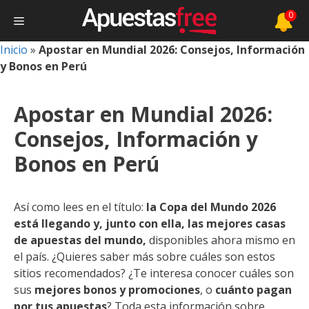
Skip
0
Menu
to
content
Inicio
»
Apostar en Mundial 2026: Consejos, Información
y Bonos en Perú
Apostar en Mundial 2026:
Consejos, Información y
Bonos en Perú
Así como lees en el título:
la Copa del Mundo 2026
está llegando y, junto con ella, las mejores casas
de apuestas del mundo,
disponibles ahora mismo en
el país. ¿Quieres saber más sobre cuáles son estos
sitios recomendados? ¿Te interesa conocer cuáles son
sus
mejores bonos y promociones
, o
cuánto pagan
por tus apuestas
? Toda esta información sobre