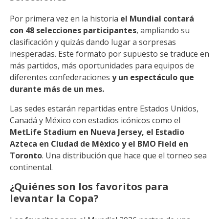
Por primera vez en la historia
el Mundial contará
con 48 selecciones participantes
, ampliando su
clasificación y quizás dando lugar a sorpresas
inesperadas. Este formato por supuesto se traduce en
más partidos, más oportunidades para equipos de
diferentes confederaciones
y un espectáculo que
durante más de un mes.
Las sedes estarán repartidas entre Estados Unidos,
Canadá y México con estadios icónicos como el
MetLife Stadium en Nueva Jersey, el Estadio
Azteca en Ciudad de México y el BMO Field en
Toronto
. Una distribución que hace que el torneo sea
continental.
¿Quiénes son los favoritos para
levantar la Copa?