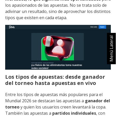
los apasionados de las apuestas. No se trata solo de
adivinar un resultado, sino de aprovechar los distintos
tipos que existen en cada etapa.
Menú Lateral
Los tipos de apuestas: desde ganador
del torneo hasta apuestas en vivo
Entre los tipos de apuestas más populares para el
Mundial 2026 se destacan las apuestas a
ganador del
torneo
y quien los usuarios creen levantará la copa.
También las apuestas a
partidos individuales
, con