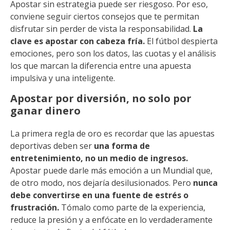
Apostar sin estrategia puede ser riesgoso. Por eso,
conviene seguir ciertos consejos que te permitan
disfrutar sin perder de vista la responsabilidad.
La
clave es apostar con cabeza fría.
El fútbol despierta
emociones, pero son los datos, las cuotas y el análisis
los que marcan la diferencia entre una apuesta
impulsiva y una inteligente.
Apostar por diversión, no solo por
ganar dinero
La primera regla de oro es recordar que las apuestas
deportivas deben ser
una forma de
entretenimiento,
no un medio de ingresos.
Apostar puede darle más emoción a un Mundial que,
de otro modo, nos dejaría desilusionados. Pero
nunca
debe convertirse en una fuente de estrés o
frustración.
Tómalo como parte de la experiencia,
reduce la presión y a enfócate en lo verdaderamente