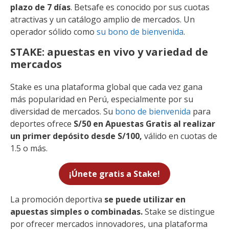
plazo de 7 días
. Betsafe es conocido por sus cuotas
atractivas y un catálogo amplio de mercados. Un
operador sólido como
su bono de bienvenida
.
STAKE: apuestas en vivo y variedad de
mercados
Stake es una plataforma global que cada vez gana
más popularidad en Perú, especialmente por su
diversidad de mercados. Su
bono de bienvenida
para
deportes ofrece
S/50 en Apuestas Gratis al realizar
un primer depósito desde S/100,
válido en cuotas de
1.5 o más.
¡Únete gratis a Stake!
La promoción deportiva
se puede utilizar en
apuestas simples o combinadas.
Stake se distingue
por ofrecer mercados innovadores, una plataforma