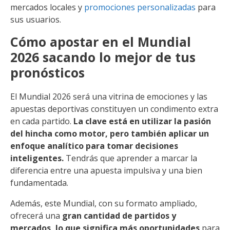
mercados locales y
promociones personalizadas
para
sus usuarios.
Cómo apostar en el Mundial
2026 sacando lo mejor de tus
pronósticos
El Mundial 2026 será una vitrina de emociones y las
apuestas deportivas constituyen un condimento extra
en cada partido.
La clave está en utilizar la pasión
del hincha como motor, pero también aplicar un
enfoque analítico para tomar decisiones
inteligentes.
Tendrás que aprender a marcar la
diferencia entre una apuesta impulsiva y una bien
fundamentada.
Además, este Mundial, con su formato ampliado,
ofrecerá una
gran cantidad de partidos y
mercados, lo que significa más oportunidades
para