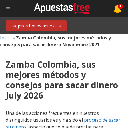
Saltar
1
Menú
al
contenido
Mejores bonos apuestas
Inicio
»
Zamba Colombia, sus mejores métodos y
consejos para sacar dinero Noviembre 2021
Zamba Colombia, sus
mejores métodos y
consejos para sacar dinero
July 2026
Una de las acciones frecuentes en nuestros
distinguidos usuarios es y ha sido el
proceso de sacar
su dinero
, aspecto que se puede prestar para