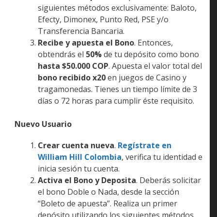
siguientes métodos exclusivamente: Baloto,
Efecty, Dimonex, Punto Red, PSE y/o
Transferencia Bancaria.
Recibe y apuesta el Bono
. Entonces,
obtendrás el
50%
de tu depósito como bono
hasta $50.000 COP
. Apuesta el valor total del
bono recibido x20
en juegos de Casino y
tragamonedas. Tienes un tiempo límite de 3
días o 72 horas para cumplir éste requisito.
Nuevo Usuario
Crear cuenta nueva
.
Regístrate en
William Hill Colombia
, verifica tu identidad e
inicia sesión tu cuenta.
Activa el Bono y Deposita
. Deberás solicitar
el bono Doble o Nada, desde la sección
“Boleto de apuesta”. Realiza un primer
depósito utilizando los siguientes métodos