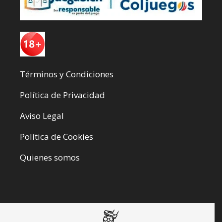
Términos y Condiciones
Política de Privacidad
Aviso Legal
Política de Cookies
Quienes somos
Utilizamos cookies propias y de terceros para mejorar nuestros
servicios. Vea nuestra
Política de cookies
para más información. Si
continua navegando entendemos que consiente su utilización.