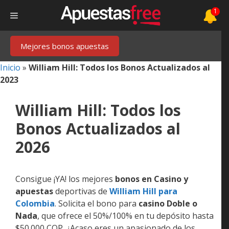
Saltar
1
Menú
al
contenido
Mejores bonos apuestas
Inicio
»
William Hill: Todos los Bonos Actualizados al
2023
William Hill: Todos los
Bonos Actualizados al
2026
Consigue ¡YA! los mejores
bonos en Casino y
apuestas
deportivas de
William Hill para
Colombia
. Solicita el bono para
casino Doble o
Nada
, que ofrece el 50%/100% en tu depósito hasta
$50.000 COP. ¿Acaso eres un apasionado de los