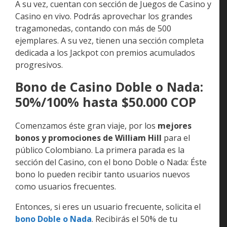
A su vez, cuentan con sección de Juegos de Casino y
Casino en vivo. Podrás aprovechar los grandes
tragamonedas, contando con más de 500
ejemplares. A su vez, tienen una sección completa
dedicada a los Jackpot con premios acumulados
progresivos.
Bono de Casino Doble o Nada:
50%/100% hasta $50.000 COP
Comenzamos éste gran viaje, por los
mejores
bonos y promociones de William Hill
para el
público Colombiano. La primera parada es la
sección del Casino, con el bono Doble o Nada: Éste
bono lo pueden recibir tanto usuarios nuevos
como usuarios frecuentes.
Entonces, si eres un usuario frecuente, solicita el
bono Doble o Nada
. Recibirás el 50% de tu