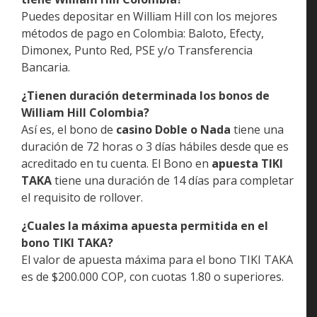
Puedes depositar en William Hill con los mejores
métodos de pago en Colombia: Baloto, Efecty,
Dimonex, Punto Red, PSE y/o Transferencia
Bancaria.
¿Tienen duración determinada los bonos de
William Hill Colombia?
Así es, el bono de
casino Doble o Nada
tiene una
duración de 72 horas o 3 días hábiles desde que es
acreditado en tu cuenta. El Bono en
apuesta TIKI
TAKA
tiene una duración de 14 días para completar
el requisito de rollover.
¿Cuales la máxima apuesta permitida en el
bono TIKI TAKA?
El valor de apuesta máxima para el bono TIKI TAKA
es de $200.000 COP, con cuotas 1.80 o superiores.