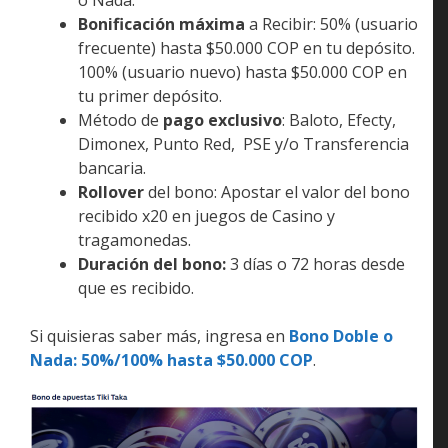
o Nada.
Bonificación máxima
a Recibir: 50% (usuario
frecuente) hasta $50.000 COP en tu depósito.
100% (usuario nuevo) hasta $50.000 COP en
tu primer depósito.
Método de
pago exclusivo
: Baloto, Efecty,
Dimonex, Punto Red, PSE y/o Transferencia
bancaria.
Rollover
del bono: Apostar el valor del bono
recibido x20 en juegos de Casino y
tragamonedas.
Duración del bono:
3 días o 72 horas desde
que es recibido.
Si quisieras saber más, ingresa en
Bono Doble o
Nada: 50%/100% hasta $50.000 COP
.