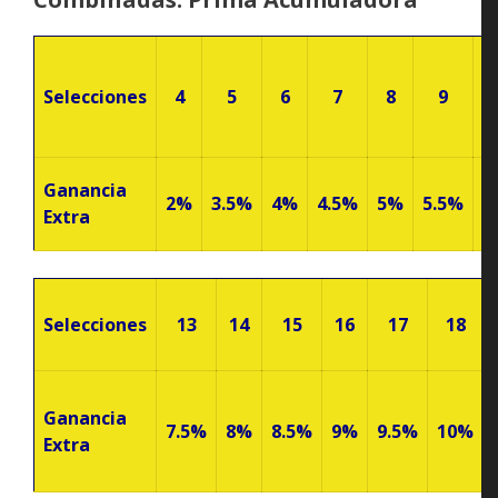
Selecciones
4
5
6
7
8
9
1
Ganancia
2%
3.5%
4%
4.5%
5%
5.5%
6
Extra
Selecciones
13
14
15
16
17
18
Ganancia
7.5%
8%
8.5%
9%
9.5%
10%
Extra