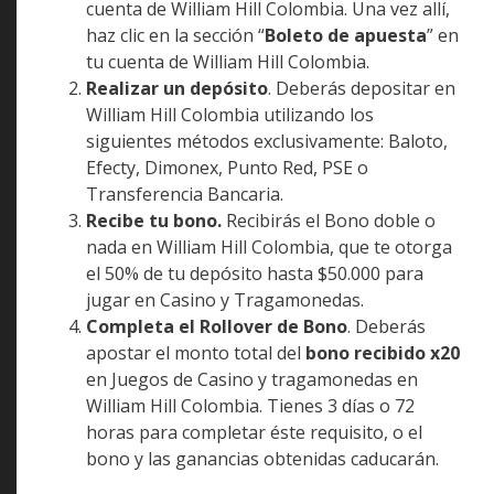
cuenta de William Hill Colombia. Una vez allí,
haz clic en la sección “
Boleto de apuesta
” en
tu cuenta de William Hill Colombia.
Realizar un depósito
. Deberás depositar en
William Hill Colombia utilizando los
siguientes métodos exclusivamente: Baloto,
Efecty, Dimonex, Punto Red, PSE o
Transferencia Bancaria.
Recibe tu bono.
Recibirás el Bono doble o
nada en William Hill Colombia, que te otorga
el 50% de tu depósito hasta $50.000 para
jugar en Casino y Tragamonedas.
Completa el Rollover de Bono
. Deberás
apostar el monto total del
bono recibido x20
en Juegos de Casino y tragamonedas en
William Hill Colombia. Tienes 3 días o 72
horas para completar éste requisito, o el
bono y las ganancias obtenidas caducarán.