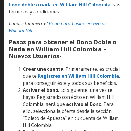
bono doble o nada en William Hill Colombia
, sus
términos y condiciones.
Conoce también, el
Bono para Casino en vivo de
William Hill
Pasos para obtener el Bono Doble o
Nada en William Hill Colombia
–
Nuevos Usuarios-
Crear una cuenta
. Primeramente, es crucial
que te
Registres en William Hill Colombia
,
para conseguir éste y todos sus beneficios.
Activar el bono
. Lo siguiente, una vez te
hayas Registrado con éxito en William Hill
Colombia, será que
actives el Bono
. Para
ello, selecciona la oferta desde la sección
“Boleto de Apuesta” en tu cuenta de William
Hill Colombia.