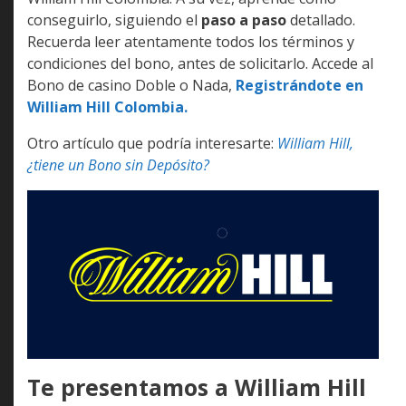
conseguirlo, siguiendo el
paso a paso
detallado.
Recuerda leer atentamente todos los términos y
condiciones del bono, antes de solicitarlo. Accede al
Bono de casino Doble o Nada,
Registrándote en
William Hill Colombia.
Otro artículo que podría interesarte:
William Hill,
¿tiene un Bono sin Depósito?
Te presentamos a William Hill