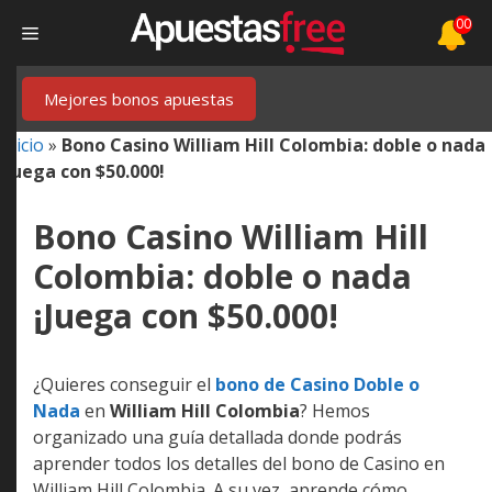
Saltar
1
Menú
al
contenido
Mejores bonos apuestas
Inicio
»
Bono Casino William Hill Colombia: doble o nada
¡Juega con $50.000!
Bono Casino William Hill
Colombia: doble o nada
¡Juega con $50.000!
¿Quieres conseguir el
bono de Casino Doble o
Nada
en
William Hill Colombia
? Hemos
organizado una guía detallada donde podrás
aprender todos los detalles del bono de Casino en
William Hill Colombia. A su vez, aprende cómo