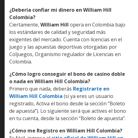
¿Debería confiar mi dinero en William Hill
Colombia?
Ciertamente,
William Hill
opera en Colombia bajo
los estándares de calidad y seguridad más
exigentes del mercado. Cuenta con licencias en el
juego y las apuestas deportivas otorgadas por
Coljuegos, Organismo regulador de Licencias en
Colombia.
¿Cómo logro conseguir el bono de casino doble
o nada en William Hill Colombia?
Primero que nada, deberás
Registrarte en
William Hill Colombia
(si ya eres un usuario
registrado, Activa el bono desde la sección “Boleto
de apuesta”). Lo siguiente será que actives el bono
en tu cuenta, desde la sección “Boleto de apuesta”.
¿Cómo me Registro en William Hill Colombia?