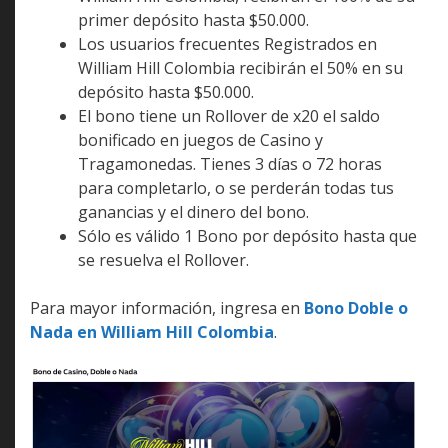
primer depósito hasta $50.000.
Los usuarios frecuentes Registrados en
William Hill Colombia recibirán el 50% en su
depósito hasta $50.000.
El bono tiene un Rollover de x20 el saldo
bonificado en juegos de Casino y
Tragamonedas. Tienes 3 días o 72 horas
para completarlo, o se perderán todas tus
ganancias y el dinero del bono.
Sólo es válido 1 Bono por depósito hasta que
se resuelva el Rollover.
Para mayor información, ingresa en
Bono Doble o
Nada en William Hill Colombia
.