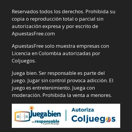
Reservados todos los derechos. Prohibida su
copia o reproducción total o parcial sin
autorización expresa y por escrito de
ApuestasFree.com
ApuestasFree solo muestra empresas con
Licencia en Colombia autorizadas por
Coljuegos.
Juega bien. Ser responsable es parte del
juego. Jugar sin control provoca adicción. El
juego es entretenimiento. Juega con
moderación. Prohibida la venta a menores.