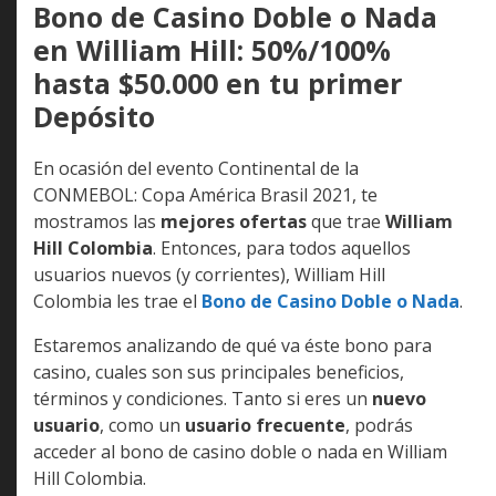
Bono de Casino Doble o Nada
en William Hill: 50%/100%
hasta $50.000 en tu primer
Depósito
En ocasión del evento Continental de la
CONMEBOL: Copa América Brasil 2021, te
mostramos las
mejores ofertas
que trae
William
Hill
Colombia
. Entonces, para todos aquellos
usuarios nuevos (y corrientes), William Hill
Colombia les trae el
Bono de Casino Doble o Nada
.
Estaremos analizando de qué va éste bono para
casino, cuales son sus principales beneficios,
términos y condiciones. Tanto si eres un
nuevo
usuario
, como un
usuario frecuente
, podrás
acceder al bono de casino doble o nada en William
Hill Colombia.