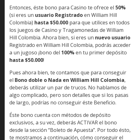
Entonces, éste bono para Casino te ofrece el
50%
(si eres un
usuario Registrado
en William Hill
Colombia)
hasta $50.000
para que utilices en todos
los juegos de Casino y Tragamonedas de William
Hill Colombia. Ahora bien, si eres un
nuevo usuario
Registrado en William Hill Colombia, podrás acceder
a un jugoso ¡bono del
100%
en tu primer depósito
hasta $50.000
!
Pues ahora bien, te contamos que para conseguir
el
Bono doble o Nada en William Hill Colombia
,
deberás utilizar un par de trucos. No hablamos de
algo complicado, pero son detalles que si los pasas
de largo, podrías no conseguir éste Beneficio.
Éste bono cuenta con métodos de depósito
exclusivos, a su vez, deberás ACTIVAR el bono
desde la sección “Boleto de Apuesta”. Por todo ésto,
te mostramos a continuación, cómo conseguir el