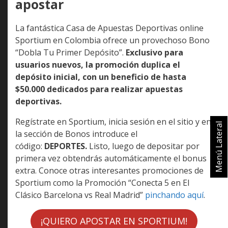
apostar
La fantástica Casa de Apuestas Deportivas online
Sportium en Colombia ofrece un provechoso Bono
“Dobla Tu Primer Depósito”.
Exclusivo para
usuarios nuevos, la promoción duplica el
depósito inicial, con un beneficio de hasta
$50.000 dedicados para realizar apuestas
deportivas.
Regístrate en Sportium, inicia sesión en el sitio y en
Menú Lateral
la sección de Bonos introduce el
código:
DEPORTES.
Listo, luego de depositar por
primera vez obtendrás automáticamente el bonus
extra. Conoce otras interesantes promociones de
Sportium como la Promoción “Conecta 5 en El
Clásico Barcelona vs Real Madrid”
pinchando aquí
.
¡QUIERO APOSTAR EN SPORTIUM!