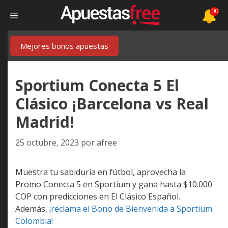
Saltar
00
Menú
al
contenido
Mejores bonos apuestas
Sportium Conecta 5 El
Clásico ¡Barcelona vs Real
Madrid!
25 octubre, 2023
por
afree
Muestra tu sabiduría en fútbol, aprovecha la
Promo Conecta 5 en Sportium y gana hasta $10.000
COP con predicciones en El Clásico Español.
Además,
¡reclama el Bono de Bienvenida a Sportium
Colombia!