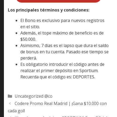
Los principales términos y condiciones:
El Bono es exclusivo para nuevos registros
en el sitio.
Además, el tope máximo de beneficio es de
$50.000.
Asimismo, 7 días es el lapso que dura el saldo
de bonus en tu cuenta. Pasado ese tiempo se
perderá.
Es obligatorio introducir el código antes de
realizar el primer depósito en Sportium.
Recuerda que el código es: DEPORTES.
Categorías
Uncategorized @co
Codere Promo Real Madrid | ¡Gana $10.000 con
cada gol!