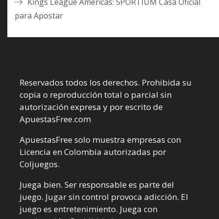
Kings League Américas: SPORTIUM Casa Oficial
para Apostar
Reservados todos los derechos. Prohibida su
copia o reproducción total o parcial sin
autorización expresa y por escrito de
ApuestasFree.com
ApuestasFree solo muestra empresas con
Licencia en Colombia autorizadas por
Coljuegos.
Juega bien. Ser responsable es parte del
juego. Jugar sin control provoca adicción. El
juego es entretenimiento. Juega con