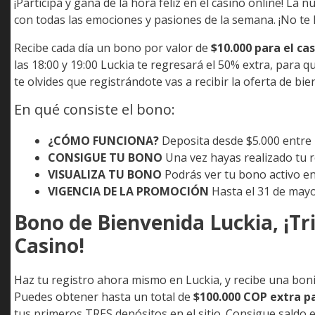
¡Participa y gana de la hora feliz en el casino online! L
con todas las emociones y pasiones de la semana. ¡No te l
Recibe cada día un bono por valor de
$10.000 para el ca
las 18:00 y 19:00 Luckia te regresará el 50% extra, para qu
te olvides que registrándote vas a recibir la oferta de b
En qué consiste el bono:
¿CÓMO FUNCIONA?
Deposita desde $5.000 entre l
CONSIGUE TU BONO
Una vez hayas realizado tu r
VISUALIZA TU BONO
Podrás ver tu bono activo en
VIGENCIA DE LA PROMOCIÓN
Hasta el 31 de mayo
Bono de Bienvenida Luckia, ¡Tr
Casino!
Haz tu registro ahora mismo en Luckia, y recibe una bonif
Puedes obtener hasta un total de
$100.000 COP extra p
tus primeros TRES depósitos en el sitio. Consigue saldo e