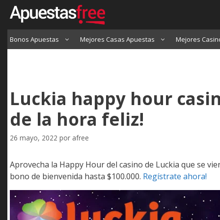
Saltar
al
contenido
Bonos Apuestas
Mejores Casas Apuestas
Mejores Casin
Luckia happy hour casin
de la hora feliz!
26 mayo, 2022
por
afree
Aprovecha la Happy Hour del casino de Luckia que se vien
bono de bienvenida hasta $100.000.
Regístrate ahora!