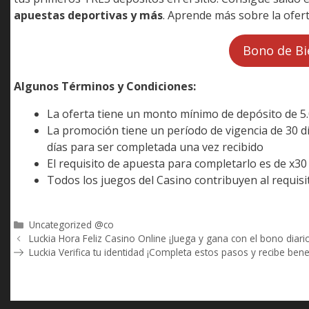
apuestas deportivas y más
. Aprende más sobre la ofer
Bono de Bi
Algunos Términos y Condiciones:
La oferta tiene un monto mínimo de depósito de 5
La promoción tiene un período de vigencia de 30 día
días para ser completada una vez recibido
El requisito de apuesta para completarlo es de x30 
Todos los juegos del Casino contribuyen al requisito
Categorías
Uncategorized @co
Luckia Hora Feliz Casino Online ¡Juega y gana con el bono diario
Luckia Verifica tu identidad ¡Completa estos pasos y recibe benef