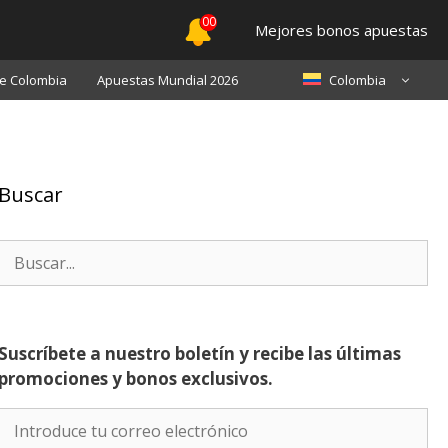
00
Mejores bonos apuestas
e Colombia
Apuestas Mundial 2026
Colombia
Buscar
Buscar:
Suscríbete a nuestro boletín y recibe las últimas
promociones y bonos exclusivos.