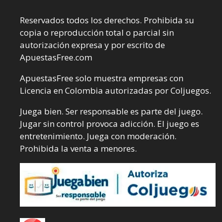
Reservados todos los derechos. Prohibida su
copia o reproducción total o parcial sin
autorización expresa y por escrito de
ApuestasFree.com
ApuestasFree solo muestra empresas con
Licencia en Colombia autorizadas por Coljuegos.
Juega bien. Ser responsable es parte del juego.
Jugar sin control provoca adicción. El juego es
entretenimiento. Juega con moderación.
Prohibida la venta a menores.