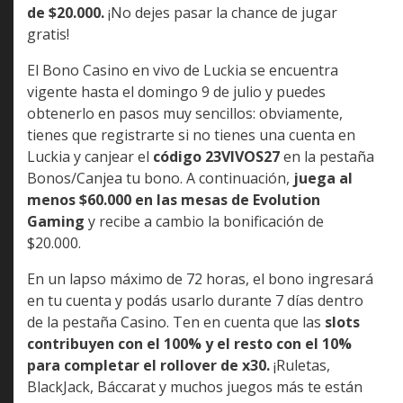
de $20.000.
¡No dejes pasar la chance de jugar
gratis!
El Bono Casino en vivo de Luckia se encuentra
vigente hasta el domingo 9 de julio y puedes
obtenerlo en pasos muy sencillos: obviamente,
tienes que registrarte si no tienes una cuenta en
Luckia y canjear el
código 23VIVOS27
en la pestaña
Bonos/Canjea tu bono. A continuación,
juega al
menos $60.000 en las mesas de Evolution
Gaming
y recibe a cambio la bonificación de
$20.000.
En un lapso máximo de 72 horas, el bono ingresará
en tu cuenta y podás usarlo durante 7 días dentro
de la pestaña Casino. Ten en cuenta que las
slots
contribuyen con el 100% y el resto con el 10%
para completar el rollover de x30.
¡Ruletas,
BlackJack, Báccarat y muchos juegos más te están