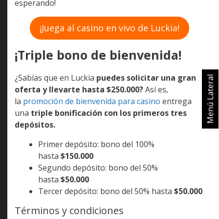
esperando!
¡Juega al casino en vivo de Luckia!
¡Triple bono de bienvenida!
¿Sabías que en Luckia
puedes solicitar una gran
Menú Lateral
oferta y llevarte hasta
$250.000?
Así es,
la
promoción de bienvenida para casino
entrega
una
triple bonificación con los primeros tres
depósitos.
Primer depósito: bono del 100%
hasta
$150.000
Segundo depósito: bono del 50%
hasta
$50.000
Tercer depósito: bono del 50% hasta
$50.000
Términos y condiciones