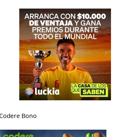
Codere Bono