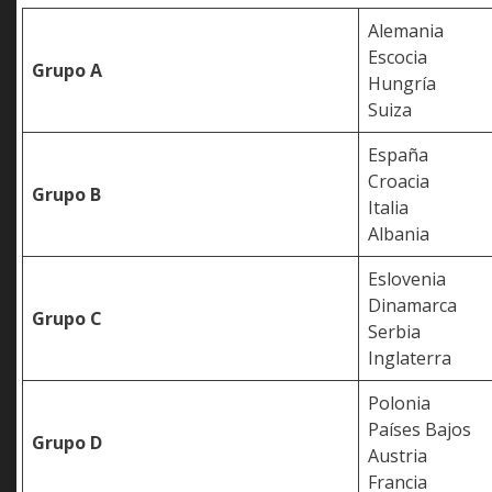
Alemania
Escocia
Grupo A
Hungría
Suiza
España
Croacia
Grupo B
Italia
Albania
Eslovenia
Dinamarca
Grupo C
Serbia
Inglaterra
Polonia
Países Bajos
Grupo D
Austria
Francia