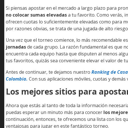
Si piensas apostar en el mercado a largo plazo para pro
no colocar sumas elevadas
a tu favorito. Como verás, 
ofrecen cuotas lo suficientemente elevadas como para mul
por razones obvias, se trata de una jugada de alto riesgo
Una vez que el torneo comience, lo más recomendable es
jornadas
de cada grupo. La razón fundamental es que no
encuentra cada equipo hasta que disputen al menos algu
tus favoritos, quizás sea conveniente elevar el valor de t
Antes de continuar, te dejamos nuestro
Ranking de Casas
Colombia.
Con sus aplicaciones móviles, cuotas y demás 
Los mejores sitios para aposta
Ahora que estás al tanto de toda la información necesar
puedas esperar un minuto más para conocer
los mejores
continuación, entonces, te ofrecemos una lista con los qu
ventajosas para jugar en este fantástico torneo.