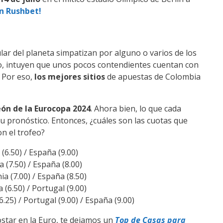
en Rushbet!
ar del planeta simpatizan por alguno o varios de los
ado, intuyen que unos pocos contendientes cuentan con
. Por eso,
los mejores sitios
de apuestas de Colombia
ón de la Eurocopa 2024
. Ahora bien, lo que cada
 pronóstico. Entonces, ¿cuáles son las cuotas que
n el trofeo?
 (6.50) / España (9.00)
ia (7.50) / España (8.00)
nia (7.00) / España (8.50)
a (6.50) / Portugal (9.00)
(6.25) / Portugal (9.00) / España (9.00)
ostar en la Euro, te dejamos un
Top de Casas para