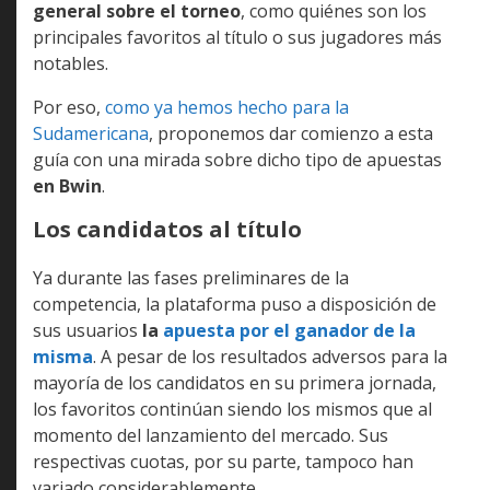
general sobre el torneo
, como quiénes son los
principales favoritos al título o sus jugadores más
notables.
Por eso,
como ya hemos hecho para la
Sudamericana
, proponemos dar comienzo a esta
guía con una mirada sobre dicho tipo de apuestas
en Bwin
.
Los candidatos al título
Ya durante las fases preliminares de la
competencia, la plataforma puso a disposición de
sus usuarios
la
apuesta por el ganador de la
misma
. A pesar de los resultados adversos para la
mayoría de los candidatos en su primera jornada,
los favoritos continúan siendo los mismos que al
momento del lanzamiento del mercado. Sus
respectivas cuotas, por su parte, tampoco han
variado considerablemente.