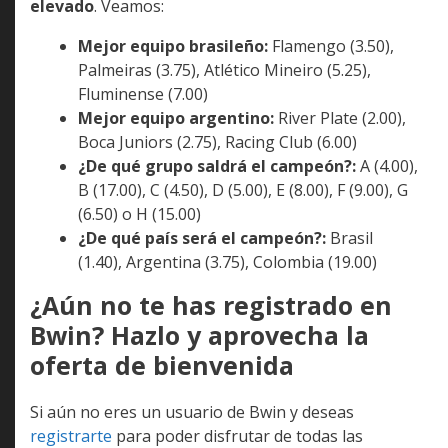
elevado
. Veamos:
Mejor equipo brasileño:
Flamengo (3.50),
Palmeiras (3.75), Atlético Mineiro (5.25),
Fluminense (7.00)
Mejor equipo argentino:
River Plate (2.00),
Boca Juniors (2.75), Racing Club (6.00)
¿De qué grupo saldrá el campeón?:
A (4.00),
B (17.00), C (4.50), D (5.00), E (8.00), F (9.00), G
(6.50) o H (15.00)
¿De qué país será el campeón?:
Brasil
(1.40), Argentina (3.75), Colombia (19.00)
¿Aún no te has registrado en
Bwin? Hazlo y aprovecha la
oferta de bienvenida
Si aún no eres un usuario de Bwin y deseas
registrarte
para poder disfrutar de todas las