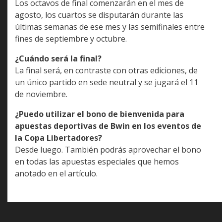
Los octavos de final comenzarán en el mes de
agosto, los cuartos se disputarán durante las
últimas semanas de ese mes y las semifinales entre
fines de septiembre y octubre.
¿Cuándo será la final?
La final será, en contraste con otras ediciones, de
un único partido en sede neutral y se jugará el 11
de noviembre.
¿Puedo utilizar el bono de bienvenida para
apuestas deportivas de Bwin en los eventos de
la Copa Libertadores?
Desde luego. También podrás aprovechar el bono
en todas las apuestas especiales que hemos
anotado en el artículo.