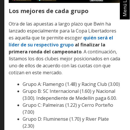
Menú Lateral
Los mejores de cada grupo
Otra de las apuestas a largo plazo que Bwin ha
lanzado especialmente para la Copa Libertadores
es aquella que te permite escoger
quién será el
líder de su respectivo grupo
al finalizar la
primera ronda del campeonato
. A continuación,
listamos los dos clubes mejor posicionados en cada
uno de ellos de acuerdo con las cuotas con que
cotizan en este mercado.
Grupo A: Flamengo (1.48) y Racing Club (3.00)
Grupo B: SC Internacional (1.60) y Nacional
(3.00). Independiente de Medellín paga 6.00.
Grupo C: Palmeiras (1.22) y Cerro Porteño
(7.00)
Grupo D: Fluminense (1.70) y River Plate
(2.30)