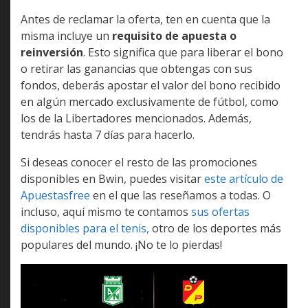
Antes de reclamar la oferta, ten en cuenta que la
misma incluye un
requisito de apuesta o
reinversión
. Esto significa que para liberar el bono
o retirar las ganancias que obtengas con sus
fondos, deberás apostar el valor del bono recibido
en algún mercado exclusivamente de fútbol, como
los de la Libertadores mencionados. Además,
tendrás hasta 7 días para hacerlo.
Si deseas conocer el resto de las promociones
disponibles en Bwin, puedes visitar
este artículo de
Apuestasfree
en el que las reseñamos a todas. O
incluso, aquí mismo te contamos
sus ofertas
disponibles para el tenis,
otro de los deportes más
populares del mundo. ¡No te lo pierdas!