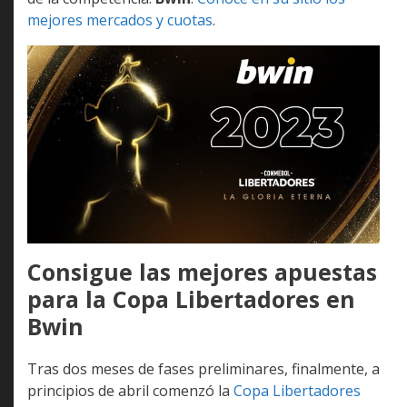
mejores mercados y cuotas
.
Consigue las mejores apuestas
para la Copa Libertadores en
Bwin
Tras dos meses de fases preliminares, finalmente, a
principios de abril comenzó la
Copa Libertadores