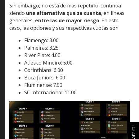
Sin embargo, no está de más repetirlo: continúa
siendo
una alternativa que se cuenta
, en líneas
generales,
entre las de mayor riesgo
. En este
caso, las opciones y sus respectivas cuotas son:
Flamengo: 3.00
Palmeiras: 3.25
River Plate: 4.00
Atlético Mineiro: 5.00
Corinthians: 6.00
Boca Juniors: 6.00
Fluminense: 7.50
SC Internacional: 11.00