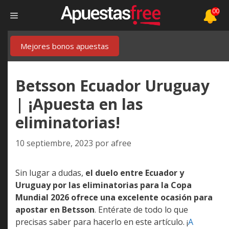
Saltar
00
Menú
al
contenido
Mejores bonos apuestas
Betsson Ecuador Uruguay
| ¡Apuesta en las
eliminatorias!
10 septiembre, 2023
por
afree
Sin lugar a dudas,
el duelo entre Ecuador y
Uruguay por las eliminatorias para la Copa
Mundial 2026 ofrece una excelente ocasión para
apostar en Betsson
. Entérate de todo lo que
precisas saber para hacerlo en este artículo. ¡
A