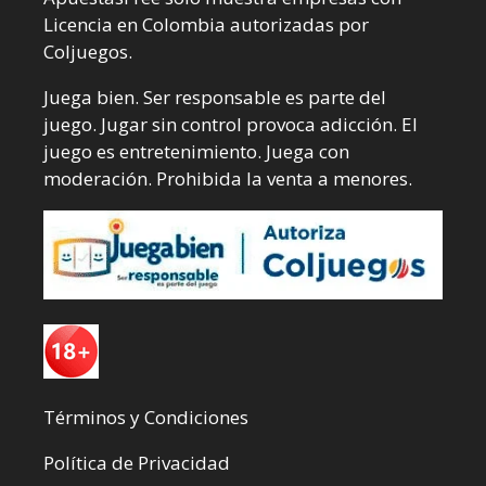
Licencia en Colombia autorizadas por
Coljuegos.
Juega bien. Ser responsable es parte del
juego. Jugar sin control provoca adicción. El
juego es entretenimiento. Juega con
moderación. Prohibida la venta a menores.
Términos y Condiciones
Política de Privacidad