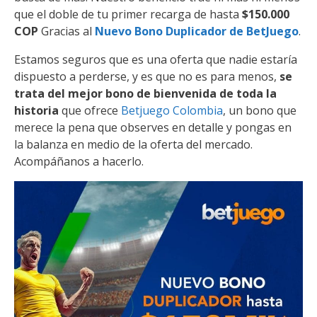
que el doble de tu primer recarga de hasta
$150.000
COP
Gracias al
Nuevo Bono Duplicador de BetJuego
.
Estamos seguros que es una oferta que nadie estaría
dispuesto a perderse, y es que no es para menos,
se
trata del mejor bono de bienvenida de toda la
historia
que ofrece
Betjuego Colombia
, un bono que
merece la pena que observes en detalle y pongas en
la balanza en medio de la oferta del mercado.
Acompáñanos a hacerlo.