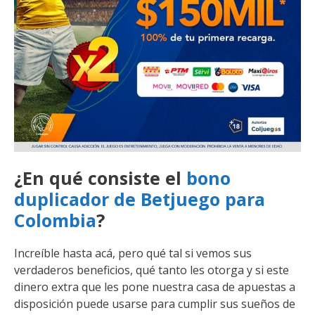
¿En qué consiste el
bono
duplicador de Betjuego para
Colombia
?
Increíble hasta acá, pero qué tal si vemos sus
verdaderos beneficios, qué tanto les otorga y si este
dinero extra que les pone nuestra casa de apuestas a
disposición puede usarse para cumplir sus sueños de