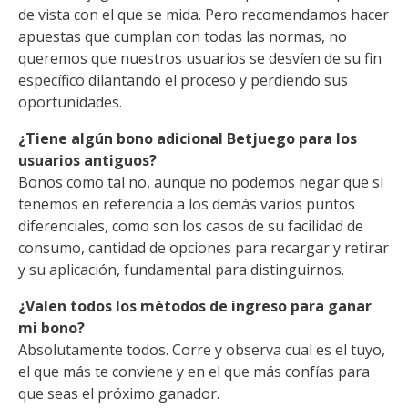
de vista con el que se mida. Pero recomendamos hacer
apuestas que cumplan con todas las normas, no
queremos que nuestros usuarios se desvíen de su fin
específico dilantando el proceso y perdiendo sus
oportunidades.
¿Tiene algún bono adicional Betjuego para los
usuarios antiguos?
Bonos como tal no, aunque no podemos negar que si
tenemos en referencia a los demás varios puntos
diferenciales, como son los casos de su facilidad de
consumo, cantidad de opciones para recargar y retirar
y su aplicación, fundamental para distinguirnos.
¿Valen todos los métodos de ingreso para ganar
mi bono?
Absolutamente todos. Corre y observa cual es el tuyo,
el que más te conviene y en el que más confías para
que seas el próximo ganador.