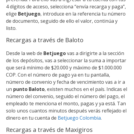
4 dígitos de acceso, selecciona “envía recarga y paga”,
elige
Betjuego
, introduce en la referencia tu número
de documento, seguido de ello el valor, continúa y
listo.
Recargas a través de Baloto
Desde la web de
Betjuego
vas a dirigirte a la sección
de los depósitos, vas a seleccionar la suma a importar
que será mínimo de $20.000 y máximo de $1.000.000
COP. Con el número de pago ya en tu pantalla,
número de convenio y fecha de vencimiento vas a ir a
un
punto Baloto
, existen muchos en el país. Indicas el
número del convenio, seguido el número del pago, el
empleado te menciona el monto, pagas y ya está. Tan
solo unos cuantos minutos después verás reflejado el
dinero en tu cuenta de
Betjuego Colombia
.
Recargas a través de Maxigiros