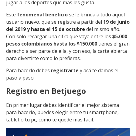
jugar a los deportes que más les gusta.
Este
fenomenal beneficio
se le brinda a todo aquel
usuario nuevo, que se registre a partir del
19 de junio
del 2019 y hasta el 15 de octubre
del mismo año.
Con solo recargar una cifra que vaya entre los
$5.000
pesos colombianos hasta los $150.000
tienes el gran
derecho a ser parte de ella, y con eso, la carta abierta
para divertirte como lo prefieras.
Para hacerlo debes
registrarte
y acá te damos el
paso a paso.
Registro en Betjuego
En primer lugar debes identificar el mejor sistema
para hacerlo, puedes elegir entre tu smartphone,
tablet o tu pc, como te quede más fácil.