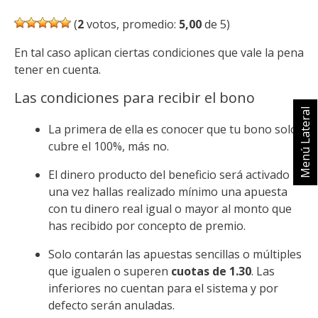
(
2
votos, promedio:
5,00
de 5)
En tal caso aplican ciertas condiciones que vale la pena
tener en cuenta.
Las condiciones para recibir el bono
Menú Lateral
La primera de ella es conocer que tu bono solo
cubre el 100%, más no.
El dinero producto del beneficio será activado
una vez hallas realizado mínimo una apuesta
con tu dinero real igual o mayor al monto que
has recibido por concepto de premio.
Solo contarán las apuestas sencillas o múltiples
que igualen o superen
cuotas de 1.30
. Las
inferiores no cuentan para el sistema y por
defecto serán anuladas.