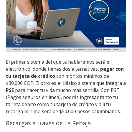
El primer sistema del que te hablaremos será el
electrónico, donde tienes dos alternativas,
pagar con
tu tarjeta de crédito
con montos mínimos de
$30.000 COP. El otro es el clásico sistema que integra a
PSE
para hacer tu vida mucho más sencilla. Con PSE
(Pagos seguros en línea), podrás ingresar tanto tu
tarjeta débito como tu tarjeta de crédito y allí tu
recarga mínimo será de $50.000 pesos colombianos.
Recargas a través de La Rebaja