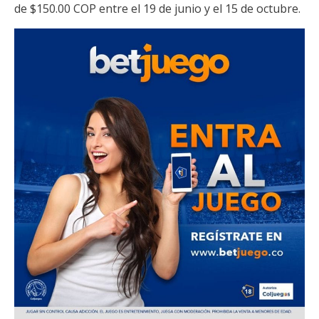
de $150.00 COP entre el 19 de junio y el 15 de octubre.