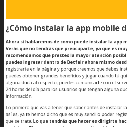
¿Cómo instalar la app mobile d
Ahora si hablaremos de como puede instalar la app m
Verás que no tendrás que preocuparte, ya que es muy 
recomendamos que prestes la mayor atención posibl
puedes ingresar dentro de Betfair ahora mismo des
registrarte en la página y porque creemos que debes inst
puedes obtener grandes beneficios y jugar cuando tú quie
alguna duda al respecto, puedes comunicarte con el servici
24 horas del día para los usuarios que tengan alguna du
información.
Lo primero que vas a tener que saber antes de instalar la 
así es, ya te hemos dicho que es muy sencillo poder regi
que se trata.
Lo que tendrás que hacer es dirigirte hac