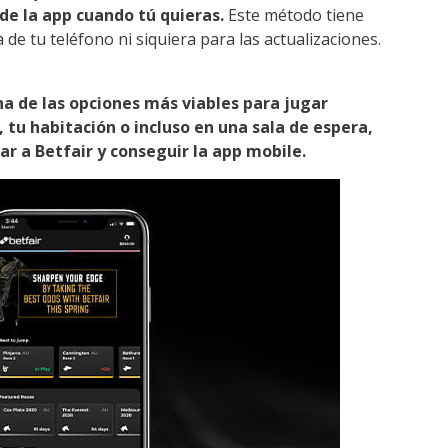
 de la app cuando tú quieras.
Este método tiene
e tu teléfono ni siquiera para las actualizaciones.
na de las opciones más viables para jugar
tu habitación o incluso en una sala de espera,
r a Betfair y conseguir la app mobile.