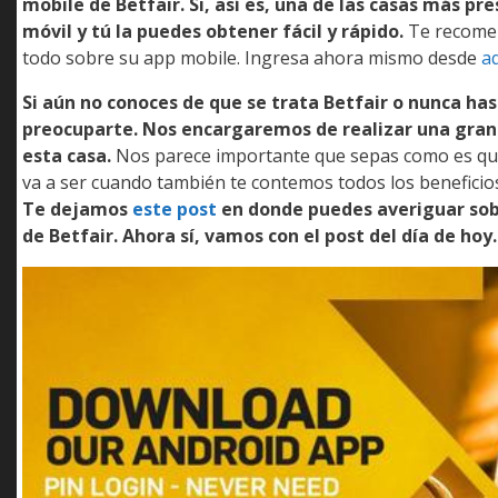
mobile de Betfair. Si, así es, una de las casas más p
móvil y tú la puedes obtener fácil y rápido.
Te recomen
todo sobre su app mobile. Ingresa ahora mismo desde
a
Si aún no conoces de que se trata Betfair o nunca h
preocuparte. Nos encargaremos de realizar una gran
esta casa.
Nos parece importante que sepas como es que
va a ser cuando también te contemos todos los beneficio
Te dejamos
este post
en donde puedes averiguar sob
de Betfair. Ahora sí, vamos con el post del día de hoy.