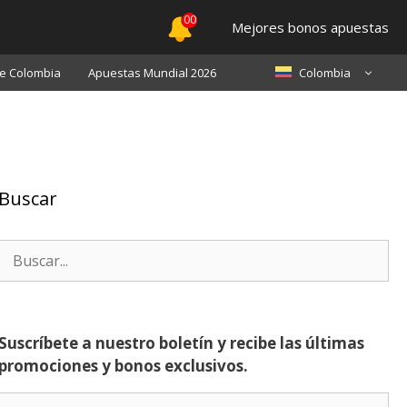
00
Mejores bonos apuestas
e Colombia
Apuestas Mundial 2026
Colombia
Buscar
Buscar:
Suscríbete a nuestro boletín y recibe las últimas
promociones y bonos exclusivos.