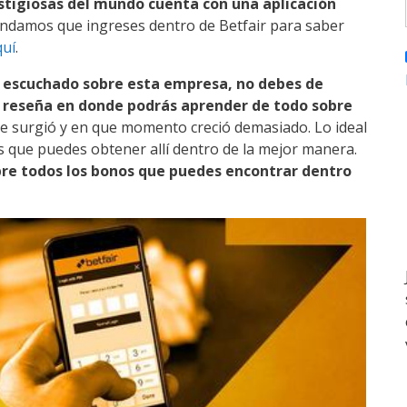
restigiosas del mundo cuenta con una aplicación
damos que ingreses dentro de Betfair para saber
quí
.
as escuchado sobre esta empresa, no debes de
 reseña en donde podrás aprender de todo sobre
 surgió y en que momento creció demasiado. Lo ideal
s que puedes obtener allí dentro de la mejor manera.
re todos los bonos que puedes encontrar dentro