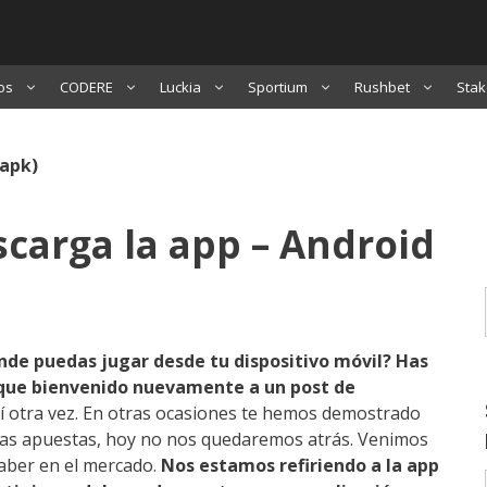
os
CODERE
Luckia
Sportium
Rushbet
Stak
.apk)
scarga la app – Android
nde puedas jugar desde tu dispositivo móvil? Has
 que bienvenido nuevamente a un post de
 otra vez. En otras ocasiones te hemos demostrado
as apuestas, hoy no nos quedaremos atrás. Venimos
aber en el mercado.
Nos estamos refiriendo a la app