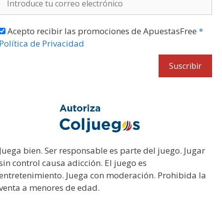
Acepto recibir las promociones de ApuestasFree
*
Política de Privacidad
Juega bien. Ser responsable es parte del juego. Jugar
sin control causa adicción. El juego es
entretenimiento. Juega con moderación. Prohibida la
venta a menores de edad.