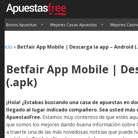
Saltar
al
contenido
Bonos Apuestas
Mejores Casas Apuestas
Mejores Casin
Inicio
»
Betfair App Mobile | Descarga la app – Android (
Betfair App Mobile | De
(.apk)
¡Hola! ¿Estabas buscando una casa de apuestas en do
llegado al lugar indicado compañero. Sea usted más
ApuestasFree.
Estamos muy contentos de que estés aquí
que somos los mejores dando buena información sobre l
a traerte una de las más novedosas noticias que puede h