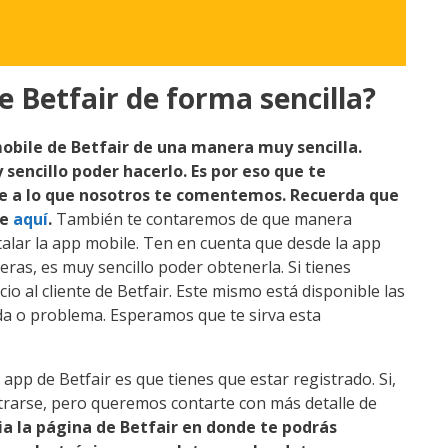
e Betfair de forma sencilla?
obile de Betfair de una manera muy sencilla.
sencillo poder hacerlo. Es por eso que te
e a lo que nosotros te comentemos. Recuerda que
de
aquí
.
También te contaremos de que manera
alar la app mobile. Ten en cuenta que desde la app
ras, es muy sencillo poder obtenerla. Si tienes
o al cliente de Betfair. Este mismo está disponible las
da o problema. Esperamos que te sirva esta
app de Betfair es que tienes que estar registrado. Si,
strarse, pero queremos contarte con más detalle de
ia la página de Betfair en donde te podrás