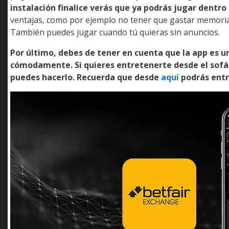
instalación finalice verás que ya podrás jugar dentro
ventajas, como por ejemplo no tener que gastar memoria d
También puedes jugar cuando tú quieras sin anuncios.
Por último, debes de tener en cuenta que la app es u
cómodamente. Si quieres entretenerte desde el sofá, 
puedes hacerlo. Recuerda que desde
aquí
podrás entra