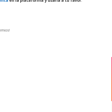
enta
en la plataforma y usarla a tu favor
.
emios!