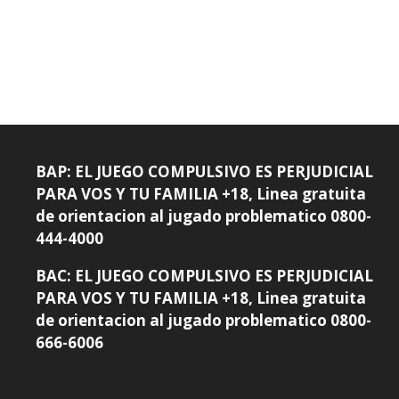
BAP: EL JUEGO COMPULSIVO ES PERJUDICIAL
PARA VOS Y TU FAMILIA +18,
Linea gratuita
de orientacion al jugado problematico 0800-
444-4000
BAC: EL JUEGO COMPULSIVO ES PERJUDICIAL
PARA VOS Y TU FAMILIA +18,
Linea gratuita
de orientacion al jugado problematico 0800-
666-6006