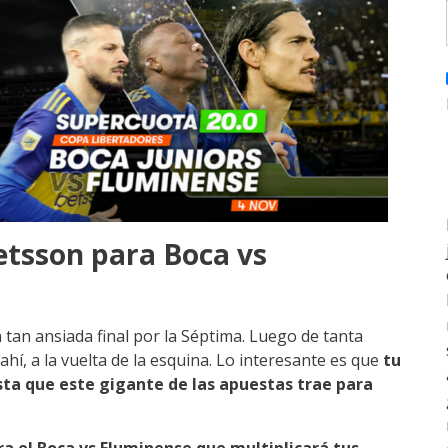
etsson para Boca vs
 tan ansiada final por la Séptima. Luego de tanta
á ahí, a la vuelta de la esquina. Lo interesante es que
tu
ta que este gigante de las apuestas trae para
 el Boca vs Fluminense que multiplicará tus