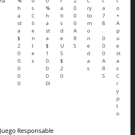
na
%
o
0
r
2.
C
t
t
h
s
%
a
0
ry
a
o
a
C
h
ti
0
to
7
+
st
li
a
s
0
m
8
A
a
e
st
d
A
o
.
p
$
n
a
e
R
n
0
u
2
t
$
U
S
e
0
e
0
e
1
S
d
0
st
0.
s
0.
$
a
A
a
0
0
2
s
R
s
0
0
0
S
C
0
0!
r
y
p
t
o
Juego Responsable