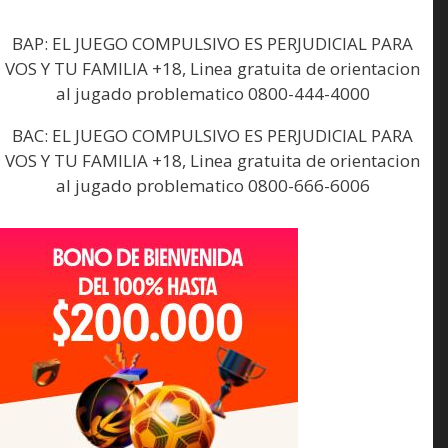
Bono Codere