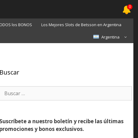
0
 TODOS los BONOS
Los Mejores Slots de Betsson en Argentina
Argentina
Buscar
Buscar:
Suscríbete a nuestro boletín y recibe las últimas
promociones y bonos exclusivos.