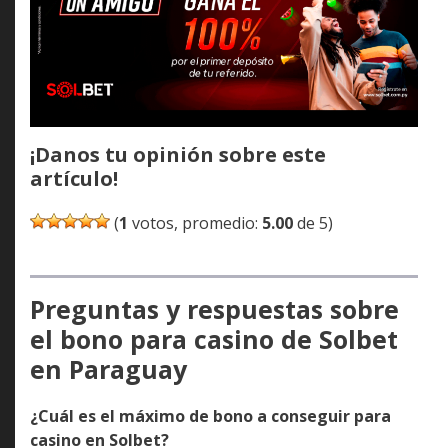
¡Danos tu opinión sobre este
artículo!
(
1
votos, promedio:
5.00
de 5)
Preguntas y respuestas sobre
el bono para casino de Solbet
en Paraguay
¿Cuál es el máximo de bono a conseguir para
casino en Solbet?