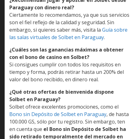
¿Recomiendan jugar y apostar en Solbet desde
Paraguay con dinero real?
Ciertamente lo recomendamos, ya que sus servicios
son el fiel reflejo de la calidad y seguridad. Sin
embargo, si quieres saber más, visita la
Guía sobre
las salas virtuales de Solbet en Paraguay
.
¿Cuáles son las ganancias máximas a obtener
con el bono de casino en Solbet?
Si consigues cumplir con todos los requisitos en
tiempo y forma, podrás retirar hasta un 200% del
valor del bono recibido, en dinero real.
¿Qué otras ofertas de bienvenida dispone
Solbet en Paraguay?
Solbet ofrece excelentes promociones, como el
Bono sin Depósito de Solbet en Paraguay
, de hasta
100.000 GS, sólo por tu registro. Sin embargo, ten
en cuenta que
el Bono sin Depósito de Solbet ha
sido retirado temporalmente del mercado en