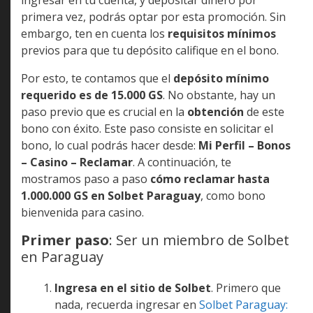
ingresar en tu cuenta, y depositar dinero por
primera vez, podrás optar por esta promoción. Sin
embargo, ten en cuenta los
requisitos mínimos
previos para que tu depósito califique en el bono.
Por esto, te contamos que el
depósito mínimo
requerido es de 15.000 GS
. No obstante, hay un
paso previo que es crucial en la
obtención
de este
bono con éxito. Este paso consiste en solicitar el
bono, lo cual podrás hacer desde:
Mi Perfil – Bonos
– Casino – Reclamar
. A continuación, te
mostramos paso a paso
cómo reclamar hasta
1.000.000 GS en Solbet Paraguay
, como bono
bienvenida para casino.
Primer paso
: Ser un miembro de Solbet
en Paraguay
Ingresa en el sitio de Solbet
. Primero que
nada, recuerda ingresar en
Solbet Paraguay: