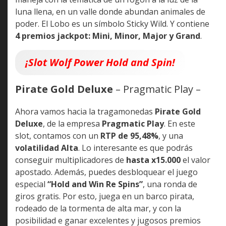
luna llena, en un valle donde abundan animales de
poder. El Lobo es un símbolo Sticky Wild. Y contiene
4 premios jackpot: Mini, Minor, Major y Grand
.
¡Slot Wolf Power Hold and Spin!
Pirate Gold Deluxe
– Pragmatic Play –
Ahora vamos hacia la tragamonedas
Pirate Gold
Deluxe
, de la empresa
Pragmatic Play
. En este
slot, contamos con un
RTP de 95,48%
, y una
volatilidad Alta
. Lo interesante es que podrás
conseguir multiplicadores de
hasta x15.000
el valor
apostado. Además, puedes desbloquear el juego
especial
“Hold and Win Re Spins”
, una ronda de
giros gratis. Por esto, juega en un barco pirata,
rodeado de la tormenta de alta mar, y con la
posibilidad e ganar excelentes y jugosos premios