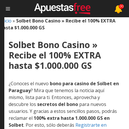
Skip
0
Menu
to
content
Inicio
»
Solbet Bono Casino » Recibe el 100% EXTRA
hasta $1.000.000 GS
Solbet Bono Casino »
Recibe el 100% EXTRA
hasta $1.000.000 GS
¿Conoces el nuevo
bono para casino de Solbet en
Paraguay
? Mira que tenemos la noticia aquí
mismo, lista para ti. Entonces, aprovecha y
descubre los
secretos
del
bono
para nuevos
usuarios. Y gracias a estos sencillos pasos, podrás
reclamar el
100% extra hasta 1.000.000 GS en
Solbet
. Por esto, sólo deberás
Registrarte en