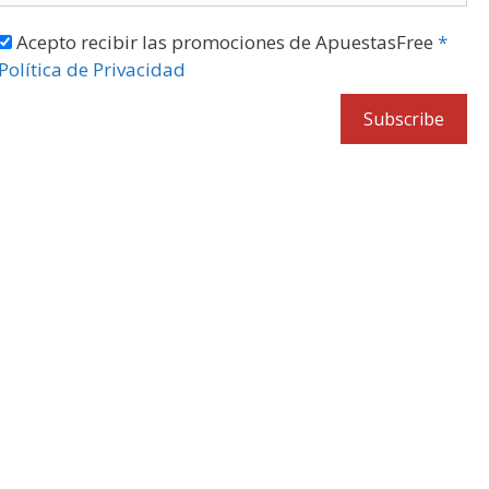
Acepto recibir las promociones de ApuestasFree
*
Política de Privacidad