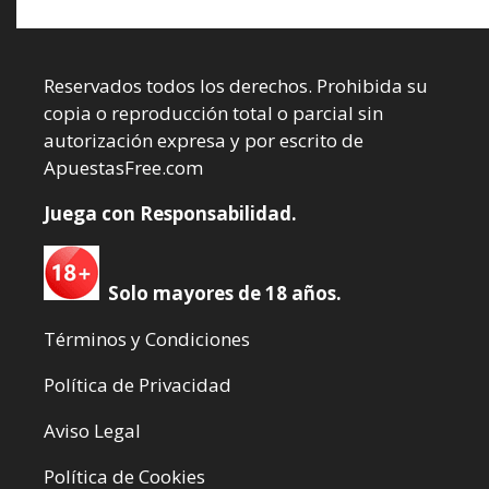
Reservados todos los derechos. Prohibida su
copia o reproducción total o parcial sin
autorización expresa y por escrito de
ApuestasFree.com
Juega con Responsabilidad.
Solo mayores de 18 años.
Términos y Condiciones
Política de Privacidad
Aviso Legal
Política de Cookies