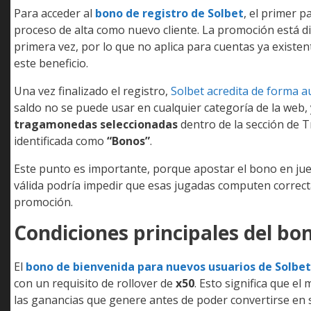
Para acceder al
bono de registro de Solbet
, el primer p
proceso de alta como nuevo cliente. La promoción está d
primera vez, por lo que no aplica para cuentas ya existe
este beneficio.
Una vez finalizado el registro,
Solbet acredita de forma 
saldo no se puede usar en cualquier categoría de la web,
tragamonedas seleccionadas
dentro de la sección de 
identificada como
“Bonos”
.
Este punto es importante, porque apostar el bono en jue
válida podría impedir que esas jugadas computen correct
promoción.
Condiciones principales del bon
El
bono de bienvenida para nuevos usuarios de Solbe
con un requisito de rollover de
x50
. Esto significa que e
las ganancias que genere antes de poder convertirse en s