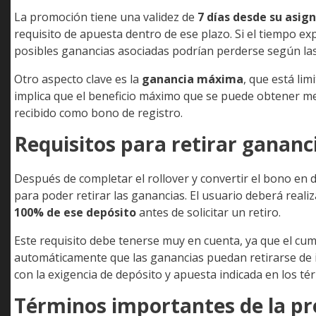
La promoción tiene una validez de
7 días desde su asig
requisito de apuesta dentro de ese plazo. Si el tiempo exp
posibles ganancias asociadas podrían perderse según las
Otro aspecto clave es la
ganancia máxima
, que está lim
implica que el beneficio máximo que se puede obtener m
recibido como bono de registro.
Requisitos para retirar gananc
Después de completar el rollover y convertir el bono en d
para poder retirar las ganancias. El usuario deberá reali
100% de ese depósito
antes de solicitar un retiro.
Este requisito debe tenerse muy en cuenta, ya que el cum
automáticamente que las ganancias puedan retirarse de 
con la exigencia de depósito y apuesta indicada en los t
Términos importantes de la p