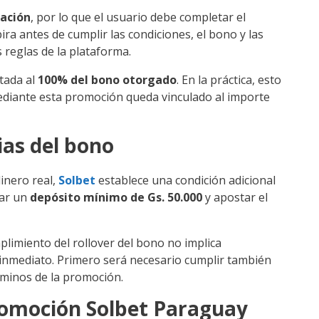
nación
, por lo que el usuario debe completar el
ira antes de cumplir las condiciones, el bono y las
 reglas de la plataforma.
itada al
100% del bono otorgado
. En la práctica, esto
ediante esta promoción queda vinculado al importe
ias del bono
inero real,
Solbet
establece una condición adicional
zar un
depósito mínimo de Gs. 50.000
y apostar el
plimiento del rollover del bono no implica
inmediato. Primero será necesario cumplir también
érminos de la promoción.
romoción Solbet Paraguay