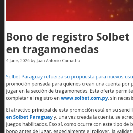
Bono de registro Solbet 
en tragamonedas
4 June, 2026
by
Juan Antonio Camacho
Solbet Paraguay refuerza su propuesta para nuevos us
promoción pensada para quienes crean una cuenta por p
jugar en la sección de tragamonedas. Esta oferta permite
completar el registro en
www.solbet.com.py
, sin necesi
El atractivo principal de esta promoción está en su sencil
en Solbet Paraguay
y, una vez creada la cuenta, se acred
juegos habilitados. Eso sí, como ocurre con este tipo de b
bono antes de jugar, especialmente el rollover, la validez