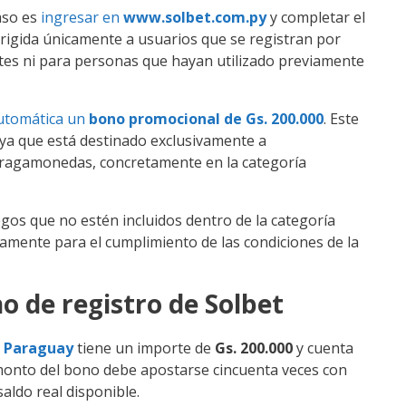
aso es
ingresar en
www.solbet.com.py
y completar el
irigida únicamente a usuarios que se registran por
ntes ni para personas que hayan utilizado previamente
automática un
bono promocional de Gs. 200.000
. Este
 ya que está destinado exclusivamente a
Tragamonedas, concretamente en la categoría
gos que no estén incluidos dentro de la categoría
amente para el cumplimiento de las condiciones de la
o de registro de Solbet
t Paraguay
tiene un importe de
Gs. 200.000
y cuenta
l monto del bono debe apostarse cincuenta veces con
aldo real disponible.