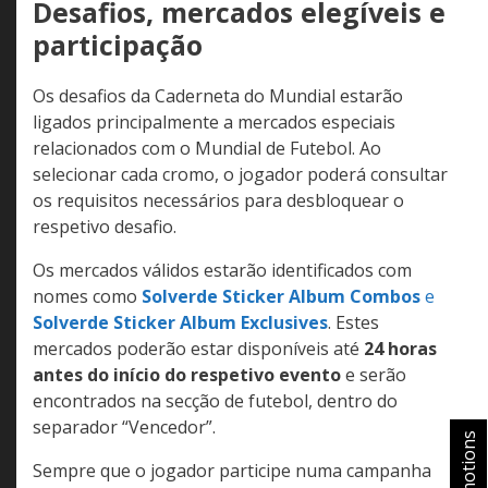
Desafios, mercados elegíveis e
participação
Os desafios da Caderneta do Mundial estarão
ligados principalmente a mercados especiais
relacionados com o Mundial de Futebol. Ao
selecionar cada cromo, o jogador poderá consultar
os requisitos necessários para desbloquear o
respetivo desafio.
Os mercados válidos estarão identificados com
nomes como
Solverde Sticker Album Combos
e
Solverde Sticker Album Exclusives
. Estes
mercados poderão estar disponíveis até
24 horas
antes do início do respetivo evento
e serão
encontrados na secção de futebol, dentro do
separador “Vencedor”.
Promotions
Sempre que o jogador participe numa campanha