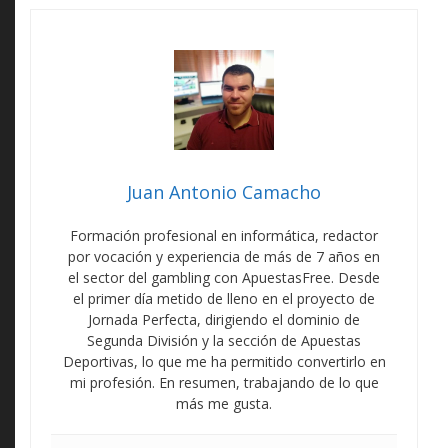
Juan Antonio Camacho
Formación profesional en informática, redactor
por vocación y experiencia de más de 7 años en
el sector del gambling con ApuestasFree. Desde
el primer día metido de lleno en el proyecto de
Jornada Perfecta, dirigiendo el dominio de
Segunda División y la sección de Apuestas
Deportivas, lo que me ha permitido convertirlo en
mi profesión. En resumen, trabajando de lo que
más me gusta.