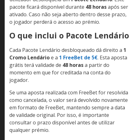
pacote ficará disponível durante
48 horas
após ser
ativado. Caso não seja aberto dentro desse prazo,
o jogador perderá o acesso ao prémio.
O que inclui o Pacote Lendário
Cada Pacote Lendário desbloqueado dá direito a
1
Cromo Lendário
e a
1 FreeBet de 5€
. Esta aposta
grátis terá validade de
48 horas
a partir do
momento em que for creditada na conta do
jogador.
Se uma aposta realizada com FreeBet for resolvida
como cancelada, o valor será devolvido novamente
em formato de FreeBet, mantendo sempre a data
de validade original. Por isso, é importante
consultar o prazo disponível antes de utilizar
qualquer prémio.