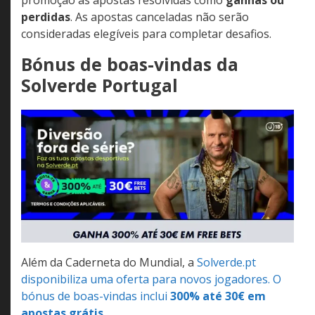
promoção as apostas resolvidas como
ganhas ou
perdidas
. As apostas canceladas não serão
consideradas elegíveis para completar desafios.
Bónus de boas-vindas da
Solverde Portugal
Além da Caderneta do Mundial, a
Solverde.pt
disponibiliza uma oferta para novos jogadores. O
bónus de boas-vindas inclui
300% até 30€ em
apostas grátis
.