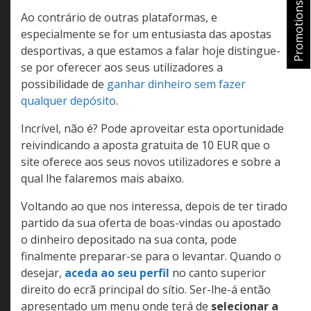
Promotions
Ao contrário de outras plataformas, e
especialmente se for um entusiasta das apostas
desportivas, a que estamos a falar hoje distingue-
se por oferecer aos seus utilizadores a
possibilidade de
ganhar dinheiro sem fazer
qualquer depósito
.
Incrível, não é? Pode aproveitar esta oportunidade
reivindicando a aposta gratuita de 10 EUR que o
site oferece aos seus novos utilizadores e sobre a
qual lhe falaremos mais abaixo.
Voltando ao que nos interessa, depois de ter tirado
partido da sua oferta de boas-vindas ou apostado
o dinheiro depositado na sua conta, pode
finalmente preparar-se para o levantar. Quando o
desejar,
aceda ao seu perfil
no canto superior
direito do ecrã principal do sítio. Ser-lhe-á então
apresentado um menu onde terá de
selecionar a