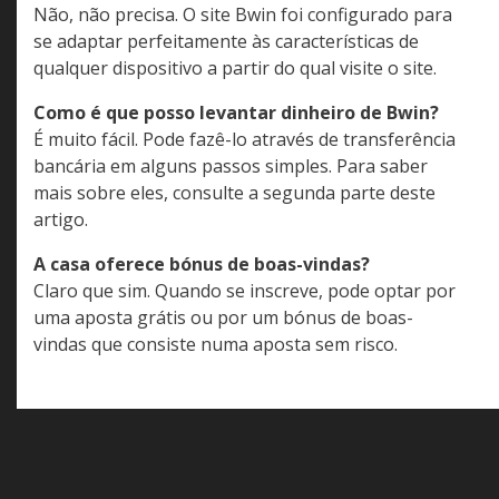
Não, não precisa. O site Bwin foi configurado para
se adaptar perfeitamente às características de
qualquer dispositivo a partir do qual visite o site.
Como é que posso levantar dinheiro de Bwin?
É muito fácil. Pode fazê-lo através de transferência
bancária em alguns passos simples. Para saber
mais sobre eles, consulte a segunda parte deste
artigo.
A casa oferece bónus de boas-vindas?
Claro que sim. Quando se inscreve, pode optar por
uma aposta grátis ou por um bónus de boas-
vindas que consiste numa aposta sem risco.