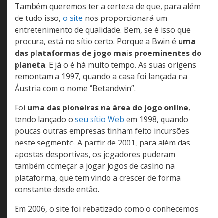
Também queremos ter a certeza de que, para além
de tudo isso,
o site
nos proporcionará um
entretenimento de qualidade. Bem, se é isso que
procura, está no sítio certo. Porque a Bwin é
uma
das plataformas de jogo mais proeminentes do
planeta
. E já o é há muito tempo. As suas origens
remontam a 1997, quando a casa foi lançada na
Áustria com o nome “Betandwin”.
Foi
uma das pioneiras na área do jogo online
,
tendo lançado o
seu sítio Web
em 1998, quando
poucas outras empresas tinham feito incursões
neste segmento. A partir de 2001, para além das
apostas desportivas, os jogadores puderam
também começar a jogar jogos de casino na
plataforma, que tem vindo a crescer de forma
constante desde então.
Em 2006, o site foi rebatizado como o conhecemos