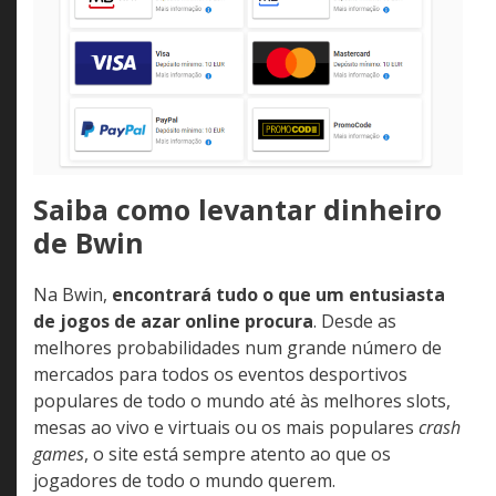
Saiba como levantar dinheiro
de Bwin
Na Bwin,
encontrará tudo o que um entusiasta
de jogos de azar online procura
. Desde as
melhores probabilidades num grande número de
mercados para todos os eventos desportivos
populares de todo o mundo até às melhores slots,
mesas ao vivo e virtuais ou os mais populares
crash
games
, o site está sempre atento ao que os
jogadores de todo o mundo querem.