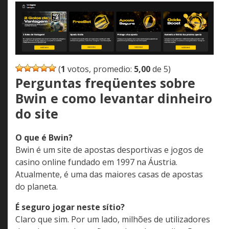
(
1
votos, promedio:
5,00
de 5)
Perguntas freqüentes sobre
Bwin e como levantar dinheiro
do site
O que é Bwin?
Bwin é um site de apostas desportivas e jogos de
casino online fundado em 1997 na Áustria.
Atualmente, é uma das maiores casas de apostas
do planeta.
É seguro jogar neste sítio?
Claro que sim. Por um lado, milhões de utilizadores