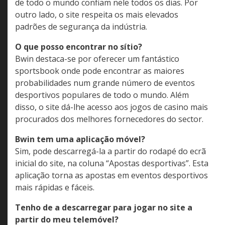
de todo o mundo confiam nele todos os dias. Por
outro lado, o site respeita os mais elevados
padrões de segurança da indústria.
O que posso encontrar no sítio?
Bwin destaca-se por oferecer um fantástico
sportsbook onde pode encontrar as maiores
probabilidades num grande número de eventos
desportivos populares de todo o mundo. Além
disso, o site dá-lhe acesso aos jogos de casino mais
procurados dos melhores fornecedores do sector.
Bwin tem uma aplicação móvel?
Sim, pode descarregá-la a partir do rodapé do ecrã
inicial do site, na coluna “Apostas desportivas”. Esta
aplicação torna as apostas em eventos desportivos
mais rápidas e fáceis.
Tenho de a descarregar para jogar no site a
partir do meu telemóvel?