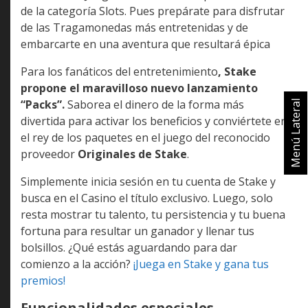
de la categoría Slots. Pues prepárate para disfrutar
de las Tragamonedas más entretenidas y de
embarcarte en una aventura que resultará épica
Para los fanáticos del entretenimiento
, Stake
propone el maravilloso nuevo lanzamiento
“Packs”.
Saborea el dinero de la forma más
Menú Lateral
divertida para activar los beneficios y conviértete en
el rey de los paquetes en el juego del reconocido
proveedor
Originales de Stake
.
Simplemente inicia sesión en tu cuenta de Stake y
busca en el Casino el título exclusivo. Luego, solo
resta mostrar tu talento, tu persistencia y tu buena
fortuna para resultar un ganador y llenar tus
bolsillos. ¿Qué estás aguardando para dar
comienzo a la acción?
¡Juega en Stake y gana tus
premios!
Funcionalidades especiales