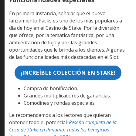
En primera instancia, señalar que el nuevo
lanzamiento Packs es uno de los más populares a
día de hoy en el Casino de Stake. Por la diversión
que ofrece, por la temática fantástica, por una
ambientación de lujo y por las grandes
oportunidades que le brinda a los clientes. Algunas
de las funcionalidades más destacadas en el Slot:
¡INCREÍBLE COLECCIÓN EN STAKE!
Compra de bonificación.
Grandes multiplicadores de ganancias.
Comodines y rondas especiales.
Le recomendamos a los lectores que quieran
obtener todo el potencial:
Reseña completa de la
Casa de Stake en Panamá. Todos los beneficios