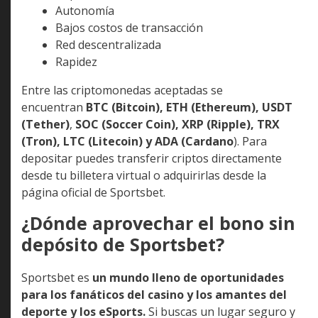
Autonomía
Bajos costos de transacción
Red descentralizada
Rapidez
Entre las criptomonedas aceptadas se
encuentran
BTC (Bitcoin),
ETH (Ethereum), USDT
(Tether)
,
SOC (Soccer Coin), XRP (Ripple), TRX
(Tron), LTC (Litecoin) y ADA (Cardano
). Para
depositar puedes transferir criptos directamente
desde tu billetera virtual o adquirirlas desde la
página oficial de Sportsbet.
¿Dónde aprovechar el bono sin
depósito de Sportsbet?
Sportsbet es
un mundo lleno de oportunidades
para los fanáticos del casino y los amantes del
deporte y los eSports.
Si buscas un lugar seguro y