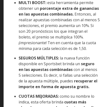
MULTI BOOST:
esta herramienta permite
obtener un
porcentaje extra de ganancias
en las apuestas combinadas.
Entonces, al
realizar apuestas combinadas con al menos 5
selecciones, el premio aumenta un 10%. Si
son 20 pronósticos los que integran el
boleto, el premio se multiplica 100%.
¡Impresionante! Ten en cuenta que la cuota
mínima para cada selección es de 1,50.
SEGUROS MÚLTIPLES:
la nueva función
disponible en Sportsbet brinda un
seguro
en las apuestas combinadas
con al menos
5 selecciones. Es decir, si fallas una selección
de la apuesta múltiple, puedes
recuperar el
importe en forma de apuesta gratis.
CUOTAS MEJORADAS:
como su nombre lo
indica, esta oferta brinda
cuotas más