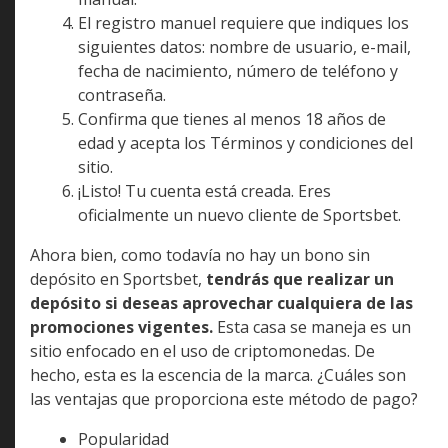
El registro manuel requiere que indiques los
siguientes datos: nombre de usuario, e-mail,
fecha de nacimiento, número de teléfono y
contraseña.
Confirma que tienes al menos 18 años de
edad y acepta los Términos y condiciones del
sitio.
¡Listo! Tu cuenta está creada. Eres
oficialmente un nuevo cliente de Sportsbet.
Ahora bien, como todavía no hay un bono sin
depósito en Sportsbet,
tendrás que realizar un
depósito si deseas aprovechar cualquiera de las
promociones vigentes.
Esta casa se maneja es un
sitio enfocado en el uso de criptomonedas. De
hecho, esta es la escencia de la marca. ¿Cuáles son
las ventajas que proporciona este método de pago?
Popularidad