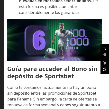
elevadas en mercados seleccionados.
De
esta forma es posible aumentar
considerablemente las ganancias.
Menú Lateral
Guía para acceder al Bono sin
depósito de Sportsbet
Como te contamos, actualmente no hay un bono
sin depósito entre las promociones de Sportsbet
para Panamá. Sin embargo, la carta de ofertas se
renueva de forma semanal y debes seguir atento a