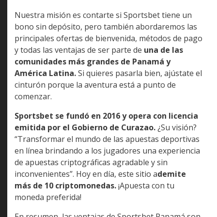
Nuestra misión es contarte si Sportsbet tiene un
bono sin depósito, pero también abordaremos las
principales ofertas de bienvenida, métodos de pago
y todas las ventajas de ser parte de
una de las
comunidades más grandes de Panamá y
América Latina.
Si quieres pasarla bien, ajústate el
cinturón porque la aventura está a punto de
comenzar.
Sportsbet se fundó en 2016 y opera con licencia
emitida por el Gobierno de Curazao.
¿Su visión?
“Transformar el mundo de las apuestas deportivas
en línea brindando a los jugadores una experiencia
de apuestas criptográficas agradable y sin
inconvenientes”. Hoy en día, este sitio a
demite
más de 10 criptomonedas.
¡Apuesta con tu
moneda preferida!
En resumen, las ventajas de Sportsbet Panamá son