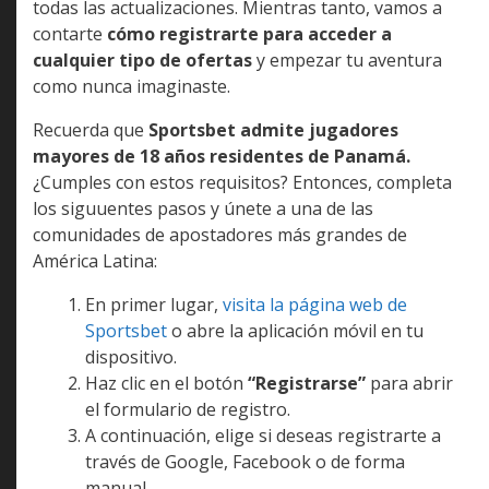
todas las actualizaciones. Mientras tanto, vamos a
contarte
cómo registrarte para acceder a
cualquier tipo de ofertas
y empezar tu aventura
como nunca imaginaste.
Recuerda que
Sportsbet admite jugadores
mayores de 18 años residentes de Panamá.
¿Cumples con estos requisitos? Entonces, completa
los siguuentes pasos y únete a una de las
comunidades de apostadores más grandes de
América Latina:
En primer lugar,
visita la página web de
Sportsbet
o abre la aplicación móvil en tu
dispositivo.
Haz clic en el botón
“Registrarse”
para abrir
el formulario de registro.
A continuación, elige si deseas registrarte a
través de Google, Facebook o de forma
manual.