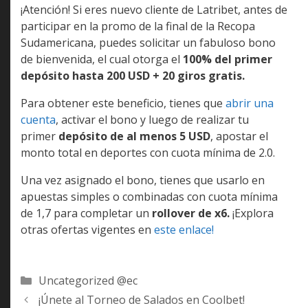
¡Atención! Si eres nuevo cliente de Latribet, antes de
participar en la promo de la final de la Recopa
Sudamericana, puedes solicitar un fabuloso bono
de bienvenida, el cual otorga el
100% del primer
depósito hasta 200 USD + 20 giros gratis.
Para obtener este beneficio, tienes que
abrir una
cuenta
, activar el bono y luego de realizar tu
primer
depósito de al menos 5 USD
, apostar el
monto total en deportes con cuota mínima de 2.0.
Una vez asignado el bono, tienes que usarlo en
apuestas simples o combinadas con cuota mínima
de 1,7 para completar un
rollover de x6.
¡Explora
otras ofertas vigentes en
este enlace!
Categorías
Uncategorized @ec
¡Únete al Torneo de Salados en Coolbet!