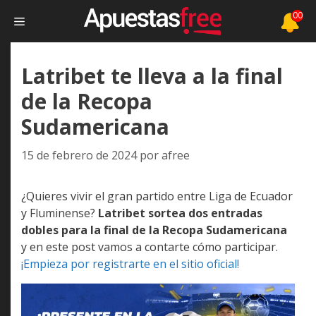
Saltar
00
Menú
al
contenido
Latribet te lleva a la final
de la Recopa
Sudamericana
15 de febrero de 2024
por
afree
¿Quieres vivir el gran partido entre Liga de Ecuador
y Fluminense?
Latribet sortea dos entradas
dobles para la final de la Recopa Sudamericana
y en este post vamos a contarte cómo participar.
¡Empieza por registrarte en el sitio oficial!