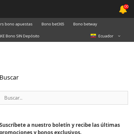
00
ars bono apuestas
Bono bet365
Bono betway
KE Bono SIN Depósito
Ecuador
Buscar
Buscar:
Suscríbete a nuestro boletín y recibe las últimas
promociones y bonos exclusivos.