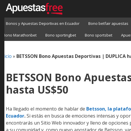
Saltar
al
contenido
Bonos y Apuestas Deportivas en Ecuador
Bono betfair apuestas
Bono Marathonbet
Bono sportingbet
Bono sportsbet
Apues
Inicio
»
BETSSON Bono Apuestas Deportivas | DUPLICA h
BETSSON Bono Apuestas
hasta US$50
Ha llegado el momento de hablar de
Betsson, la plataf
Ecuador
.
Si estás en busca de emociones intensas y oport
encontrarás un Sitio Web innovador y lleno de opciones 
a su comunidad y, como nuevo apostador de Betsson, vas