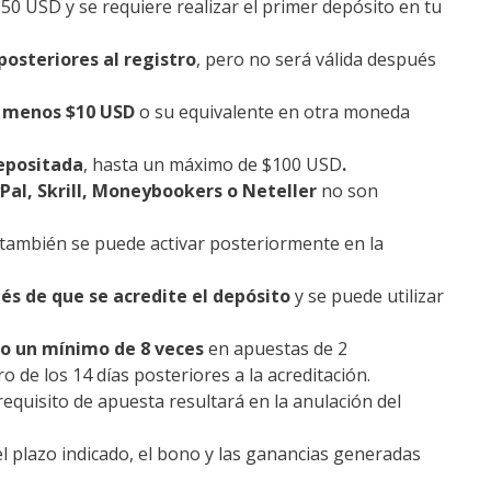
50 USD y se requiere realizar el primer depósito en tu
 posteriores al registro
, pero no será válida después
l menos $10 USD
o su equivalente en otra moneda
depositada
, hasta un máximo de $100 USD
.
Pal, Skrill, Moneybookers o Neteller
no son
 también se puede activar posteriormente en la
és de que se acredite el depósito
y se puede utilizar
ono un mínimo de 8 veces
en apuestas de 2
o de los 14 días posteriores a la acreditación.
 requisito de apuesta resultará en la anulación del
el plazo indicado, el bono y las ganancias generadas