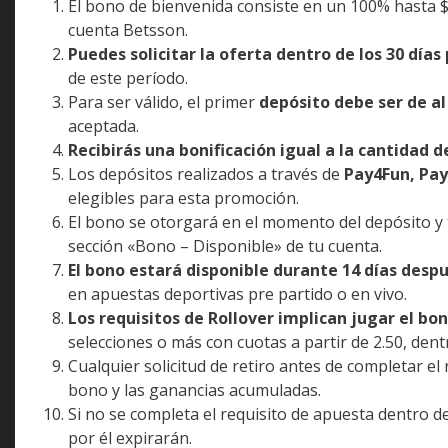
El bono de bienvenida consiste en un 100% hasta $
cuenta Betsson.
Puedes solicitar la oferta dentro de los 30 días
de este período.
Para ser válido, el primer
depósito debe ser de a
aceptada.
Recibirás una bonificación igual a la cantidad 
Los depósitos realizados a través de
Pay4Fun, Pay
elegibles para esta promoción.
El bono se otorgará en el momento del depósito y
sección «Bono – Disponible» de tu cuenta.
El bono estará disponible durante 14 días despu
en apuestas deportivas pre partido o en vivo.
Los requisitos de Rollover implican jugar el b
selecciones o más con cuotas a partir de 2.50, dentr
Cualquier solicitud de retiro antes de completar el
bono y las ganancias acumuladas.
Si no se completa el requisito de apuesta dentro d
por él expirarán.