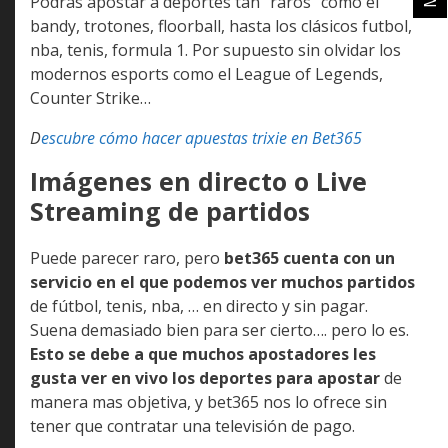
Podrás apostar a deportes tan “raros” como el
bandy, trotones, floorball, hasta los clásicos futbol,
nba, tenis, formula 1. Por supuesto sin olvidar los
modernos esports como el League of Legends,
Counter Strike…
D
escubre cómo hacer apuestas trixie en Bet365
Imágenes en directo o Live
Streaming de partidos
Puede parecer raro, pero
bet365 cuenta con un
servicio en el que podemos ver muchos partidos
de fútbol, tenis, nba, … en directo y sin pagar.
Suena demasiado bien para ser cierto…. pero lo es.
Esto se debe a que muchos apostadores les
gusta ver en vivo los deportes para apostar
de
manera mas objetiva, y bet365 nos lo ofrece sin
tener que contratar una televisión de pago.