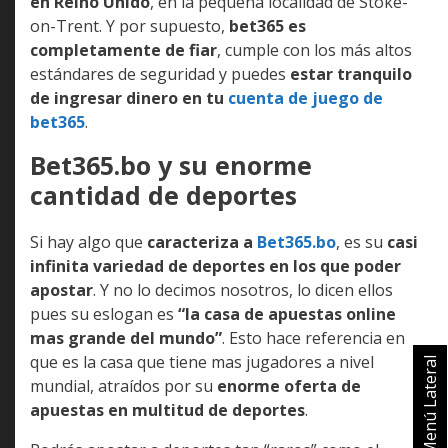
en Reino Unido
, en la pequeña localidad de Stoke-
on-Trent. Y por supuesto,
bet365 es
completamente de fiar
, cumple con los más altos
estándares de seguridad y puedes
estar tranquilo
de ingresar dinero en tu
cuenta de juego de
bet365
.
Bet365.bo y su enorme
cantidad de deportes
Si hay algo que
caracteriza a
Bet365.bo
, es su
casi
infinita variedad de deportes en los que poder
apostar
. Y no lo decimos nosotros, lo dicen ellos
pues su eslogan es
“la casa de apuestas online
mas grande del mundo”
. Esto hace referencia en
que es la casa que tiene mas jugadores a nivel
Menú Lateral
mundial, atraídos por su
enorme oferta de
apuestas en multitud de deportes
.