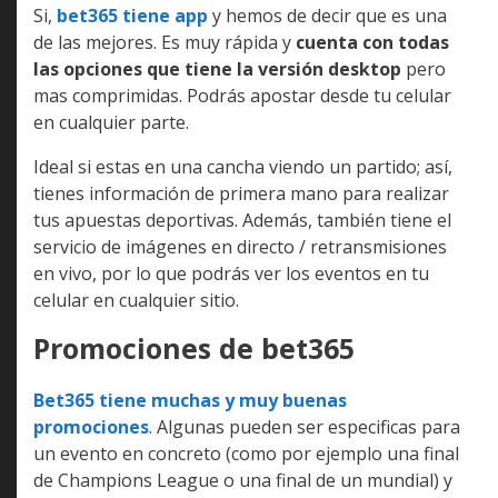
Si,
bet365 tiene app
y hemos de decir que es una
de las mejores. Es muy rápida y
cuenta con todas
las opciones que tiene la versión desktop
pero
mas comprimidas. Podrás apostar desde tu celular
en cualquier parte.
Ideal si estas en una cancha viendo un partido; así,
tienes información de primera mano para realizar
tus apuestas deportivas. Además, también tiene el
servicio de imágenes en directo / retransmisiones
en vivo, por lo que podrás ver los eventos en tu
celular en cualquier sitio.
Promociones de bet365
Bet365 tiene muchas y muy buenas
promociones
. Algunas pueden ser especificas para
un evento en concreto (como por ejemplo una final
de Champions League o una final de un mundial) y