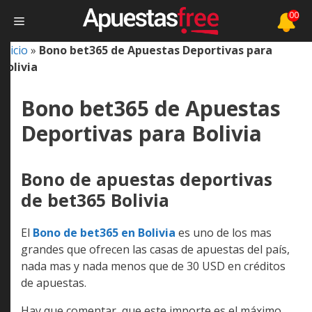
Skip
00
Menu
to
content
Inicio
»
Bono bet365 de Apuestas Deportivas para
Bolivia
Bono bet365 de Apuestas
Deportivas para Bolivia
Bono de apuestas deportivas
de bet365
Bolivia
El
Bono de bet365 en Bolivia
es uno de los mas
grandes que ofrecen las casas de apuestas del país,
nada mas y nada menos que de 30 USD en créditos
de apuestas.
Hay que comentar, que este importe es el máximo,