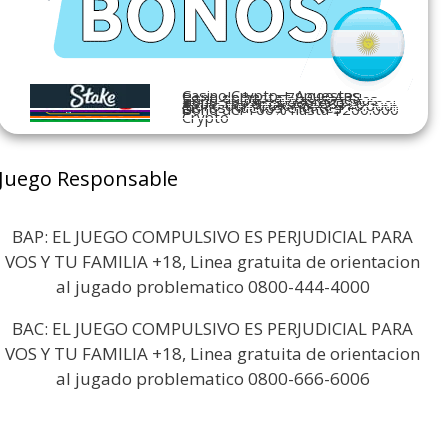
Casino Crypto + Apuestas
Bono de hasta 78.000ARS
Bono 100% - Crytomonedas
Bono 100% 12.000 ARS
Apuestas Gratis de US$20
¡Bono del 100% hasta $10.000!
Bonos Nuevos Clientes
Bono del 100% hasta $200.000
Crypto
Juego Responsable
BAP: EL JUEGO COMPULSIVO ES PERJUDICIAL PARA
VOS Y TU FAMILIA +18, Linea gratuita de orientacion
al jugado problematico 0800-444-4000
BAC: EL JUEGO COMPULSIVO ES PERJUDICIAL PARA
VOS Y TU FAMILIA +18, Linea gratuita de orientacion
al jugado problematico 0800-666-6006