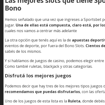
Las mejores slots que tiene S
Bono
Hemos señalado que una vez que ingreses a Sportsbet po
jugar.
Una de ellas está compuesta, claro está, por l
cuales nos vamos a centrar más adelante
La otra opción que tenés aquí es la de
apuestas deporti
eventos de deporte, por fuera del Bono Slots.
Cientos de
sabés de los mismos.
Y si hablamos de juegos de casino, podemos elegir entre
Como tambié ruletas, blackjack y otras categorías.
Disfrutá los mejores juegos
Podemos decir que hay tres de los mejores tipos juegos 
recomendamos que puedas disfrutarlos
, con las ofer
Uno de los juegos de esta lista es la
Ruleta
, donde debés 