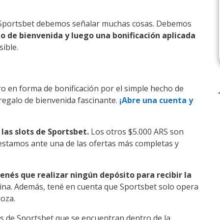
e Sportsbet debemos señalar muchas cosas. Debemos
o de bienvenida y luego una bonificación aplicada
ible.
o en forma de bonificación por el simple hecho de
 regalo de bienvenida fascinante.
¡Abre una cuenta y
 las slots de Sportsbet.
Los otros $5.000 ARS son
estamos ante una de las ofertas más completas y
enés que realizar ningún depósito para recibir la
tina. Además, tené en cuenta que Sportsbet solo opera
doza.
ots de Sportsbet que se encuentran dentro de la