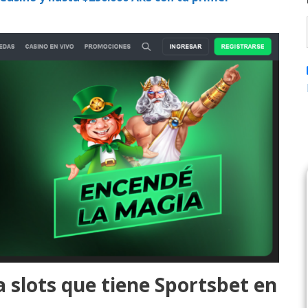
 slots que tiene Sportsbet en