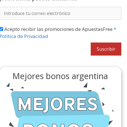
Acepto recibir las promociones de ApuestasFree
*
Política de Privacidad
Mejores bonos argentina