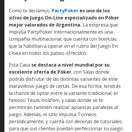
Como te decíamos,
PartyPoker
es uno de los
sitios de Juego On-Line especializado en Póker
mejor valorados de Argentina.
La empresa que
impulsa PartyPoker internacionalmente es una
compañía multinacional, que cuenta con licencias
que la habilitan a operar en el rubro del Juego En
Línea en todos los países ofrecidos.
Esta Casa
se destaca a nivel mundial por su
excelente oferta de Póker
, con Salas donde
podrás disfrutar de las distintas variantes de este
maravilloso juego de cartas. De esa forma, tendrás
la chance de optar entre la variante tradicional, el
famoso Texas Hold’em, y salas donde se te
permitirán también realizar apuestas paralelas al
juego. Además, el sitio impulsa Torneos
periódicamente, y cuenta con decenas de tutoriales,
para que sus clientes puedan perfeccionar su juego