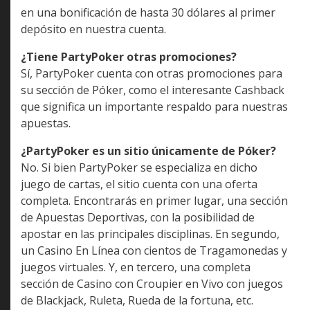
en una bonificación de hasta 30 dólares al primer
depósito en nuestra cuenta.
¿Tiene PartyPoker otras promociones?
Sí, PartyPoker cuenta con otras promociones para
su sección de Póker, como el interesante Cashback
que significa un importante respaldo para nuestras
apuestas.
¿PartyPoker es un sitio únicamente de Póker?
No. Si bien PartyPoker se especializa en dicho
juego de cartas, el sitio cuenta con una oferta
completa. Encontrarás en primer lugar, una sección
de Apuestas Deportivas, con la posibilidad de
apostar en las principales disciplinas. En segundo,
un Casino En Línea con cientos de Tragamonedas y
juegos virtuales. Y, en tercero, una completa
sección de Casino con Croupier en Vivo con juegos
de Blackjack, Ruleta, Rueda de la fortuna, etc.