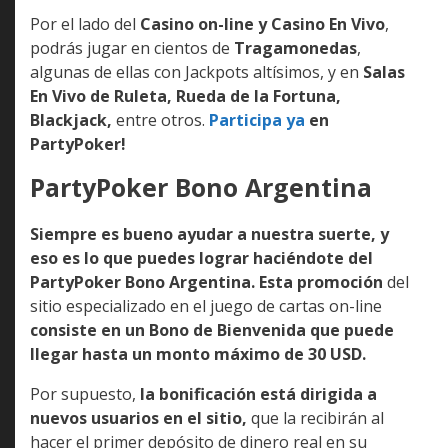
Por el lado del
Casino on-line y Casino En Vivo
,
podrás jugar en cientos de
Tragamonedas
,
algunas de ellas con Jackpots altísimos, y en
Salas
En Vivo de Ruleta, Rueda de la Fortuna,
Blackjack,
entre otros.
Participa ya
en
PartyPoker!
PartyPoker Bono Argentina
Siempre es bueno ayudar a nuestra suerte, y
eso es lo que puedes lograr haciéndote del
PartyPoker Bono Argentina.
Esta promoción
del
sitio especializado en el juego de cartas on-line
consiste en un Bono de Bienvenida que puede
llegar hasta un monto máximo de 30 USD.
Por supuesto,
la bonificación está dirigida a
nuevos usuarios en el sitio,
que la recibirán al
hacer el primer depósito de dinero real en su