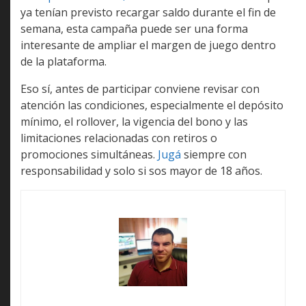
ya tenían previsto recargar saldo durante el fin de
semana, esta campaña puede ser una forma
interesante de ampliar el margen de juego dentro
de la plataforma.
Eso sí, antes de participar conviene revisar con
atención las condiciones, especialmente el depósito
mínimo, el rollover, la vigencia del bono y las
limitaciones relacionadas con retiros o
promociones simultáneas.
Jugá
siempre con
responsabilidad y solo si sos mayor de 18 años.