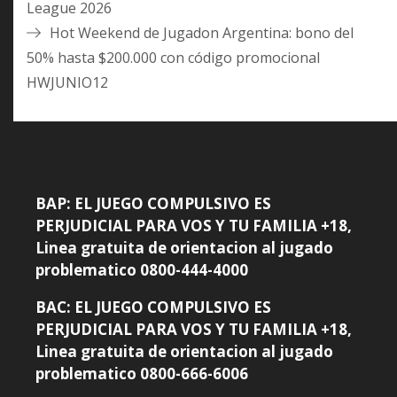
League 2026
Hot Weekend de Jugadon Argentina: bono del
50% hasta $200.000 con código promocional
HWJUNIO12
BAP: EL JUEGO COMPULSIVO ES
PERJUDICIAL PARA VOS Y TU FAMILIA +18,
Linea gratuita de orientacion al jugado
problematico 0800-444-4000
BAC: EL JUEGO COMPULSIVO ES
PERJUDICIAL PARA VOS Y TU FAMILIA +18,
Linea gratuita de orientacion al jugado
problematico 0800-666-6006