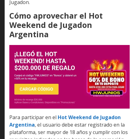
Jugadon.
Cómo aprovechar el Hot
Weekend de Jugadon
Argentina
Para participar en el
Hot Weekend de Jugadon
Argentina
, el usuario debe estar registrado en la
plataforma, ser mayor de 18 años y cumplir con los