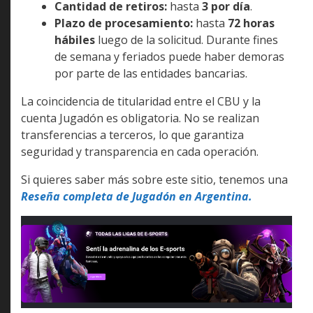
Cantidad de retiros:
hasta
3 por día
.
Plazo de procesamiento:
hasta
72 horas
hábiles
luego de la solicitud. Durante fines
de semana y feriados puede haber demoras
por parte de las entidades bancarias.
La coincidencia de titularidad entre el CBU y la
cuenta Jugadón es obligatoria. No se realizan
transferencias a terceros, lo que garantiza
seguridad y transparencia en cada operación.
Si quieres saber más sobre este sitio, tenemos una
Reseña completa de Jugadón en Argentina.