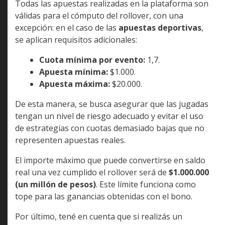
Todas las apuestas realizadas en la plataforma son
válidas para el cómputo del rollover, con una
excepción: en el caso de las
apuestas deportivas
,
se aplican requisitos adicionales:
Cuota mínima por evento:
1,7.
Apuesta mínima:
$1.000.
Apuesta máxima:
$20.000.
De esta manera, se busca asegurar que las jugadas
tengan un nivel de riesgo adecuado y evitar el uso
de estrategias con cuotas demasiado bajas que no
representen apuestas reales.
El importe máximo que puede convertirse en saldo
real una vez cumplido el rollover será de
$1.000.000
(un millón de pesos)
. Este límite funciona como
tope para las ganancias obtenidas con el bono.
Por último, tené en cuenta que si realizás un