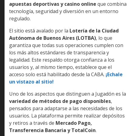
apuestas deportivas y casino online
que combina
tecnología, seguridad y diversión en un entorno
regulado.
El sitio está avalado por la
Lotería de la Ciudad
Autónoma de Buenos Aires (LOTBA)
, lo que
garantiza que todas sus operaciones cumplen con
los más altos estándares de transparencia y
legalidad. Este respaldo otorga confianza a los
usuarios y, al mismo tiempo, establece que el
acceso solo está habilitado desde la CABA.
¡Echale
un vistazo al sitio!
Uno de los aspectos que distinguen a Jugadón es la
variedad de métodos de pago disponibles
,
pensados para adaptarse a las necesidades de los
usuarios. La plataforma permite realizar depósitos
y retiros a través de
Mercado Pago,
Transferencia Bancaria y TotalCoin
.