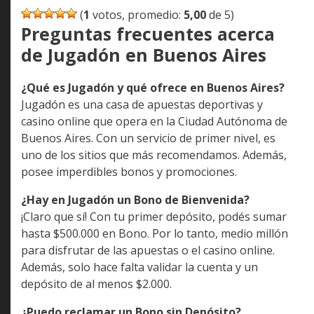
(
1
votos, promedio:
5,00
de 5)
Preguntas frecuentes acerca
de Jugadón en Buenos Aires
¿Qué es Jugadón y qué ofrece en Buenos Aires?
Jugadón es una casa de apuestas deportivas y
casino online que opera en la Ciudad Autónoma de
Buenos Aires. Con un servicio de primer nivel, es
uno de los sitios que más recomendamos. Además,
posee imperdibles bonos y promociones.
¿Hay en Jugadón un Bono de Bienvenida?
¡Claro que sí! Con tu primer depósito, podés sumar
hasta $500.000 en Bono. Por lo tanto, medio millón
para disfrutar de las apuestas o el casino online.
Además, solo hace falta validar la cuenta y un
depósito de al menos $2.000.
¿Puedo reclamar un Bono sin Depósito?