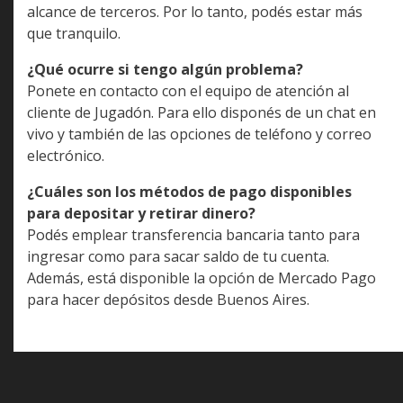
alcance de terceros. Por lo tanto, podés estar más
que tranquilo.
¿Qué ocurre si tengo algún problema?
Ponete en contacto con el equipo de atención al
cliente de Jugadón. Para ello disponés de un chat en
vivo y también de las opciones de teléfono y correo
electrónico.
¿Cuáles son los métodos de pago disponibles
para depositar y retirar dinero?
Podés emplear transferencia bancaria tanto para
ingresar como para sacar saldo de tu cuenta.
Además, está disponible la opción de Mercado Pago
para hacer depósitos desde Buenos Aires.