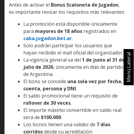
Antes de activar el
Bonus Scaloneta de Jugadon
,
es importante revisar los requisitos más relevantes:
La promoción está disponible únicamente
para
mayores de 18 años
registrados en
caba.jugadon.bet.ar
.
Solo podrán participar los usuarios que
hayan recibido el mail oficial del organizador.
Menú Lateral
La vigencia general va del
1 de junio al 31 de
julio de 2026
, únicamente en días de partido
de Argentina.
El bono se concede
una sola vez por fecha,
cuenta, persona y DNI
.
El saldo promocional tiene un requisito de
rollover de 30 veces
.
El importe máximo convertible en saldo real
será de
$100.000
.
Los bonos tienen una validez de
7 días
corridos
desde su acreditación.