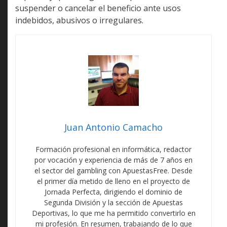
suspender o cancelar el beneficio ante usos
indebidos, abusivos o irregulares.
Juan Antonio Camacho
Formación profesional en informática, redactor
por vocación y experiencia de más de 7 años en
el sector del gambling con ApuestasFree. Desde
el primer día metido de lleno en el proyecto de
Jornada Perfecta, dirigiendo el dominio de
Segunda División y la sección de Apuestas
Deportivas, lo que me ha permitido convertirlo en
mi profesión. En resumen, trabajando de lo que