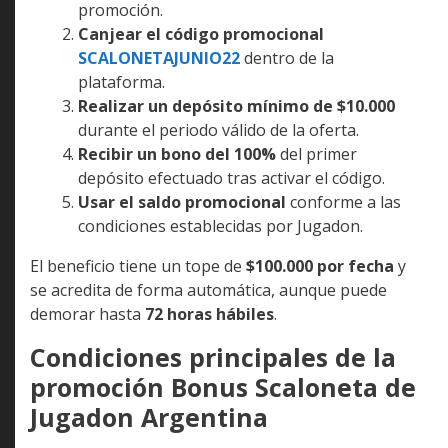
promoción.
Canjear el código promocional
SCALONETAJUNIO22
dentro de la
plataforma.
Realizar un depósito mínimo de $10.000
durante el periodo válido de la oferta.
Recibir un bono del 100%
del primer
depósito efectuado tras activar el código.
Usar el saldo promocional
conforme a las
condiciones establecidas por Jugadon.
El beneficio tiene un tope de
$100.000 por fecha
y
se acredita de forma automática, aunque puede
demorar hasta
72 horas hábiles
.
Condiciones principales de la
promoción Bonus Scaloneta de
Jugadon Argentina