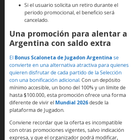
Si el usuario solicita un retiro durante el
periodo promocional, el beneficio será
cancelado.
Una promoción para alentar a
Argentina con saldo extra
El
Bonus Scaloneta de Jugadon Argentina
se
convierte en una alternativa atractiva para quienes
quieren disfrutar de cada partido de la Selección
con una bonificación adicional
. Con un depósito
mínimo accesible, un bono del 100% y un límite de
hasta $100.000, esta promoción ofrece una forma
diferente de vivir el
Mundial 2026
desde la
plataforma de Jugadon.
Conviene recordar que la oferta es incompatible
con otras promociones vigentes, salvo indicación
expresa, y que el organizador podrá modificar,