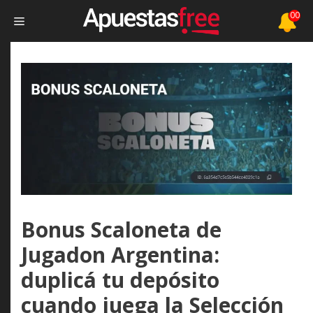
Saltar
00
Menú
al
contenido
Bonus Scaloneta de
Jugadon Argentina:
duplicá tu depósito
cuando juega la Selección