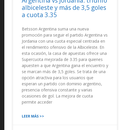
Argentina vs Jordania: triunfo
albiceleste y más de 3,5 goles
a cuota 3.35
Betsson Argentina suma una nueva
promoción para seguir el partido Argentina vs
Jordania con una cuota especial centrada en
el rendimiento ofensivo de la Albiceleste. En
esta ocasión, la casa de apuestas ofrece una
Supercuota mejorada de 3.35 para quienes
apuesten a que Argentina gana el encuentro y
se marcan más de 3,5 goles. Se trata de una
opción atractiva para los usuarios que
esperan un partido con dominio argentino,
presencia ofensiva constante y varias
ocasiones de gol. La mejora de cuota
permite acceder
LEER MÁS >>