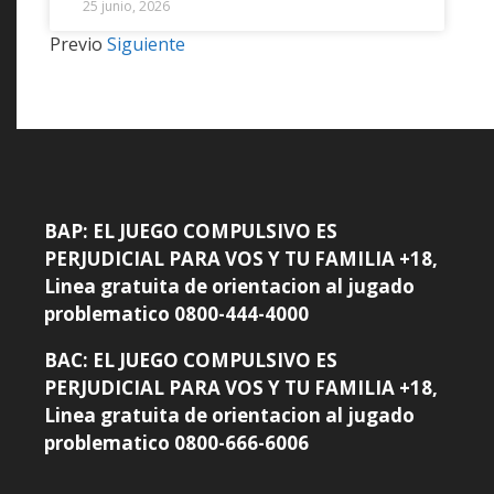
25 junio, 2026
Previo
Siguiente
BAP: EL JUEGO COMPULSIVO ES
PERJUDICIAL PARA VOS Y TU FAMILIA +18,
Linea gratuita de orientacion al jugado
problematico 0800-444-4000
BAC: EL JUEGO COMPULSIVO ES
PERJUDICIAL PARA VOS Y TU FAMILIA +18,
Linea gratuita de orientacion al jugado
problematico 0800-666-6006