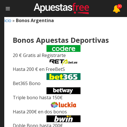
00
Inicio
»
Bonos Argentina
Bonos Apuestas Deportivas
20 € Gratis al Registrarte
Hasta 200 € en FreeBetS
Bet365 Bono
Triple bono hasta 150€
Hasta 200€ en dos bonos
Doble Bono hasta 200€