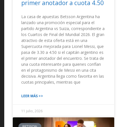
primer anotador a cuota 4.50
La casa de apuestas Betsson Argentina ha
lanzado una promoción especial para el
partido Argentina vs Suiza, correspondiente a
los Cuartos de Final del Mundial 2026. El gran
atractivo de esta oferta está en una
Supercuota mejorada para Lionel Messi, que
pasa de 3.30 a 4.50 si el capitán argentino es
el primer anotador del encuentro. Se trata de
una cuota interesante para quienes confían
en el protagonismo de Messi en una cita
decisiva. Argentina llega como favorita en las
cuotas principales, mientras que
LEER MÁS >>
11 julio, 2026
BETSSON