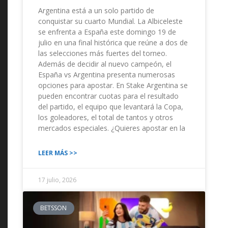
Argentina está a un solo partido de
conquistar su cuarto Mundial. La Albiceleste
se enfrenta a España este domingo 19 de
julio en una final histórica que reúne a dos de
las selecciones más fuertes del torneo.
Además de decidir al nuevo campeón, el
España vs Argentina presenta numerosas
opciones para apostar. En Stake Argentina se
pueden encontrar cuotas para el resultado
del partido, el equipo que levantará la Copa,
los goleadores, el total de tantos y otros
mercados especiales. ¿Quieres apostar en la
LEER MÁS >>
17 julio, 2026
BETSSON