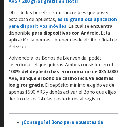
ARS + 200 giros gratis en slots!
Otro de los beneficios mas increíbles que posee
esta casa de apuestas,
es su grandiosa aplicación
para dispositivos móviles
.
La cual se encuentra
disponible
para dispositivos con Android.
Esta
aplicación la podrás obtener desde el sitio oficial de
Betsson.
Volviendo a los Bonos de Bienvenida, podés
seleccionar el que quieras. Ambos consisten en el
100% del depósito hasta un máximo de $350.000
ARS, aunque el bono de casino incluye además
los giros gratis.
El depósito mínimo exigido es de
apenas $500 ARS y debés activar el Bono que elijas
dentro de los 14 días posteriores al registro.
¡Conseguí el Bono para apuestas de