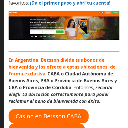
favoritos.
¡Da el primer paso y abrí tu cuenta!
En Argentina, Betsson divide sus bonos de
bienvenida y los ofrece a estas ubicaciones, de
forma exclusiva
:
CABA o Ciudad Autónoma de
Buenos Aires, PBA o Provincia de Buenos Aires y
CBA o Provincia de Córdoba
. Entonces,
recordá
elegir tu ubicación correctamente para poder
reclamar el bono de bienvenida con éxito
.
¡Casino en Betsson CABA!