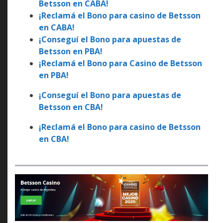
Betsson en CABA!
¡Reclamá el Bono para casino de Betsson
en CABA!
¡Conseguí el Bono para apuestas de
Betsson en PBA!
¡Reclamá el Bono para Casino de Betsson
en PBA!
¡Conseguí el Bono para apuestas de
Betsson en CBA!
¡Reclamá el Bono para casino de Betsson
en CBA!