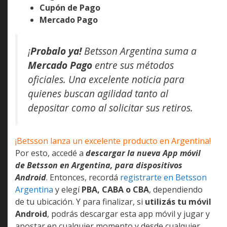
Cupón de Pago
Mercado Pago
¡
Probalo ya!
Betsson Argentina suma a
Mercado Pago
entre sus métodos
oficiales. Una excelente noticia para
quienes buscan agilidad tanto al
depositar como al solicitar sus retiros.
¡Betsson lanza un excelente producto en Argentina!
Por esto, accedé a
descargar la nueva App móvil
de Betsson en Argentina, para dispositivos
Android
. Entonces, recordá
registrarte en Betsson
Argentina
y elegí
PBA, CABA o CBA
, dependiendo
de tu ubicación. Y para finalizar, si
utilizás tu móvil
Android
, podrás descargar esta app móvil y jugar y
apostar en cualquier momento y desde cualquier