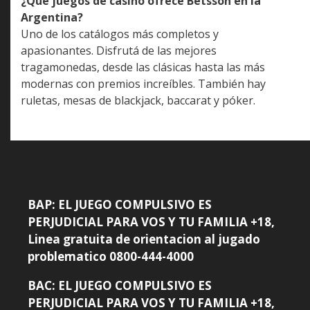
¿Qué juegos de casino ofrece Betsson en la
Argentina?
Uno de los catálogos más completos y
apasionantes. Disfrutá de las mejores
tragamonedas, desde las clásicas hasta las más
modernas con premios increíbles. También hay
ruletas, mesas de blackjack, baccarat y póker.
BAP: EL JUEGO COMPULSIVO ES
PERJUDICIAL PARA VOS Y TU FAMILIA +18,
Linea gratuita de orientacion al jugado
problematico 0800-444-4000
BAC: EL JUEGO COMPULSIVO ES
PERJUDICIAL PARA VOS Y TU FAMILIA +18,