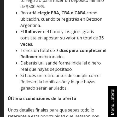
tu registro para hacer un depósito mínimo
de $500 ARS.
Recordá
elegir PBA, CBA o CABA
como
ubicación, cuando te registrés en Betsson
Argentina.
El
Rollover
del bono y los giros gratis
consiste en apostar su valor un total de
35
veces.
Tenés un total de
7 días para completar el
Rollover
mencionado.
Deberás utilizar de forma inicial el dinero
real que hayas depositado.
Si hacés un retiro antes de cumplir con el
Rollover, la bonificación y lo que hayas
ganado serán anulados.
Menú Lateral
Últimas condiciones de la oferta
Unos detalles finales para que sepas todo lo
referente a esta oportunidad que Betsson nos