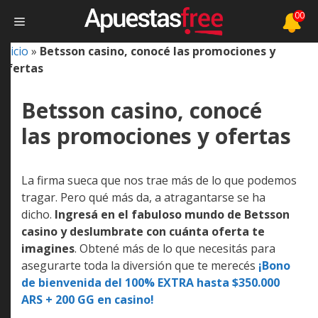
Saltar
0
Menú
al
contenido
Inicio
»
Betsson casino, conocé las promociones y
ofertas
Betsson casino, conocé
las promociones y ofertas
La firma sueca que nos trae más de lo que podemos
tragar. Pero qué más da, a atragantarse se ha
dicho.
Ingresá en el fabuloso mundo de Betsson
casino y deslumbrate con cuánta oferta te
imagines
. Obtené más de lo que necesitás para
asegurarte toda la diversión que te merecés
¡Bono
de bienvenida del 100% EXTRA hasta $350.000
ARS + 200 GG en casino!