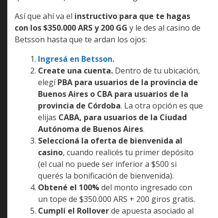
Así que ahí va el
instructivo para que te hagas
con los $350.000 ARS y 200 GG
y le des al casino de
Betsson hasta que te ardan los ojos:
Ingresá en Betsson.
Create una cuenta.
Dentro de tu ubicación,
elegí
PBA para usuarios de la provincia de
Buenos Aires o CBA para usuarios de la
provincia de Córdoba
. La otra opción es que
elijas
CABA, para usuarios de la Ciudad
Autónoma de Buenos Aires
.
Seleccioná la oferta de bienvenida al
casino
, cuando realicés tu primer depósito
(el cual no puede ser inferior a $500 si
querés la bonificación de bienvenida).
Obtené el 100%
del monto ingresado con
un tope de $350.000 ARS + 200 giros gratis.
Cumplí el Rollover
de apuesta asociado al