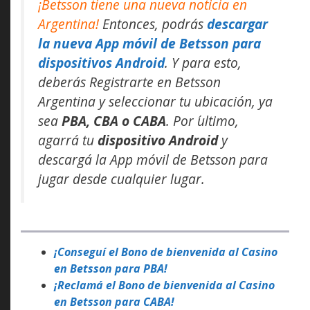
¡Betsson tiene una nueva noticia en
Argentina!
Entonces, podrás
descargar
la nueva App móvil de Betsson para
dispositivos Android
. Y para esto,
deberás Registrarte en Betsson
Argentina y seleccionar tu ubicación, ya
sea
PBA, CBA
o CABA
. Por ´ultimo,
agarrá tu
dispositivo
Android
y
descargá la App móvil de Betsson para
jugar desde cualquier lugar.
¡Conseguí el Bono de bienvenida al Casino
en Betsson para PBA!
¡Reclamá el Bono de bienvenida al Casino
en Betsson para CABA!