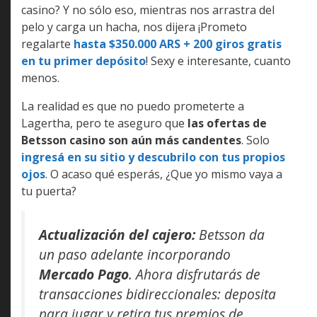
casino? Y no sólo eso, mientras nos arrastra del
pelo y carga un hacha, nos dijera ¡Prometo
regalarte
hasta $350.000 ARS + 200 giros gratis
en tu primer depósito
! Sexy e interesante, cuanto
menos.
La realidad es que no puedo prometerte a
Lagertha, pero te aseguro que
las ofertas de
Betsson casino son aún más candentes
. Solo
ingresá en su sitio y descubrilo con tus propios
ojos
. O acaso qué esperás, ¿Que yo mismo vaya a
tu puerta?
Actualización del cajero:
Betsson da
un paso adelante incorporando
Mercado Pago
. Ahora disfrutarás de
transacciones bidireccionales: deposita
para jugar y retira tus premios de