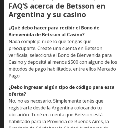
FAQ’S acerca de Betsson en
Argentina y su casino
¿Qué debo hacer para recibir el Bono de
Bienvenida de Betsson al Casino?
Nada complejo ni de lo que tengas que
preocuparte. Create una cuenta en Betsson
verificala, seleccioná el Bono de Bienvenida para
Casino y depositá al menos $500 con alguno de los
métodos de pago habilitados, entre ellos Mercado
Pago.
¿Debo ingresar algún tipo de código para esta
oferta?
No, no es necesario. Simplemente tenés que
registrarte desde la Argentina colocando tu
ubicación. Tené en cuenta que Betsson está
habilitado para la Provincia de Buenos Aires, la