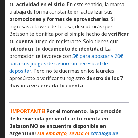
tu actividad en el sitio
. En este sentido, la marca
trabaja de forma constante en actualizar sus
promociones y formas de aprovecharlas
. Si
ingresas a la web de la casa, descubrirás que
Betsson te bonifica por el simple hecho de
verificar
tu cuenta
luego de registrarte. Solo tienes que
introducir tu documento de identidad
. La
promoción te favorece con
5€ para apostar y 20€
para sus juegos de casino sin necesidad de
depositar
. Pero no te duermas en los laureles,
apresúrate a verificar tu registro
dentro de los 7
días una vez creada tu cuenta
.
¡IMPORTANTE!
Por el momento, la promoción
de bienvenida por verificar tu cuenta en
Betsson NO se encuentra disponible en
Argentina!
Sin embargo, revisá el
catálogo de