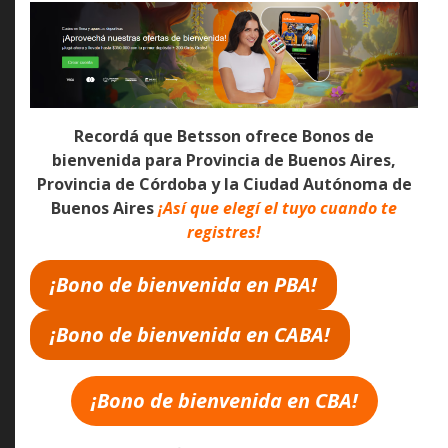
Recordá que Betsson ofrece Bonos de
bienvenida para Provincia de Buenos Aires,
Provincia de Córdoba y la Ciudad Autónoma de
Buenos Aires
¡Así que elegí el tuyo cuando te
registres!
¡Bono de bienvenida en PBA!
¡Bono de bienvenida en CABA!
¡Bono de bienvenida en CBA!