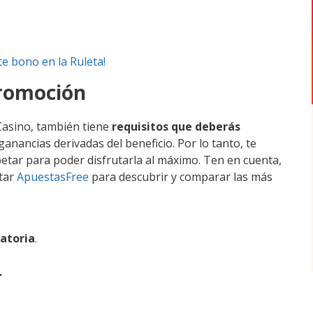
e bono en la Ruleta!
promoción
Casino, también tiene
requisitos que deberás
anancias derivadas del beneficio. Por lo tanto, te
tar para poder disfrutarla al máximo. Ten en cuenta,
itar
ApuestasFree
para descubrir y comparar las más
atoria
.
.