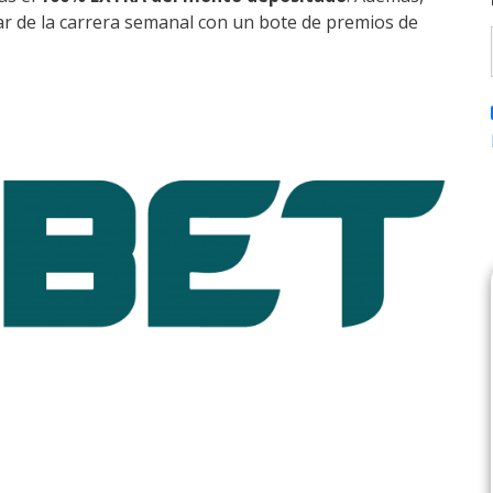
r de la carrera semanal con un bote de premios de