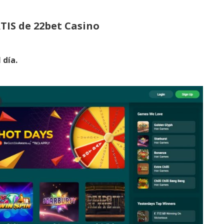
ATIS de 22bet Casino
 día.