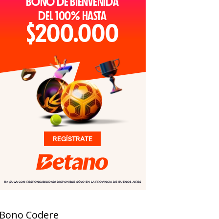
Bono Codere