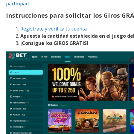
participar!
Instrucciones para solicitar los Giros GR
Regístrate y verifica tu cuenta.
Apuesta la cantidad establecida en el juego del
¡Consigue los GIROS GRATIS!