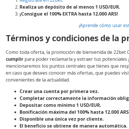
Regístrate en 22bet.
Realiza un depósito de al menos 1 USD/EUR.
¡Consigue el 100% EXTRA hasta 12.000 ARS!
¡Aprende cómo usar est
Términos y condiciones de la 
Como toda oferta, la promoción de bienvenida de 22bet 
cumplir
para poder reclamarla y extraer tus potenciales g
mencionaremos los puntos centrales que tienes que respe
en caso que desees conocer más ofertas, que puedes vis
convenientes de la actualidad.
Crear una cuenta por primera vez.
Completar correctamente la información oblig
Depositar como mínimo 1 USD/EUR.
Bonificación máxima del 100% hasta 12.000 ARS
Disponible una única vez por cliente.
El beneficio se obtiene de manera automática.